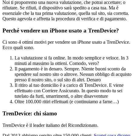
Noi ti proporremo una nuova valutazione, che potrai accettare; o
rifiutare. Se rifiuti, il dispositivo sarà spedito a casa tua. Ma è
essenziale che la tua prima valutazione, quella sul sito, sia corretta.
Questo agevola e affretta la procedura di verifica e di pagamento.
Perché vendere un iPhone usato a TrenDevice?
Ci sono 4 ottimi motivi per vendere un iPhone usato a TrenDevice.
Ecco quali sono.
La valutazione si fa online. In modo semplice e veloce. In 3
minuti al massimo la ottieni. Comodo, vero?
Il pagamento è in denaro. Sempre. Niente buoni sconto da
spendere sul nostro sito o altrove. Nessun obbligo di acquisto
presso il nostro sito, o sul sito di altri. Denaro
Il ritiro al tuo domicilio è a carico di TrenDevice. E viene
effettuato con Corriere Assicurato. In questo modo tu sei
tutelato da furti, smarrimenti, o altre disavventure
Oltre 100.000 ritiri effettuati (e continuiamo a farne…)
TrenDevice: chi siamo
TrenDevice è il leader italiano del Ricondizionato.
Dal 2013 abbiamo servito oltre 150.000 clienti.
Scopri cosa dicono