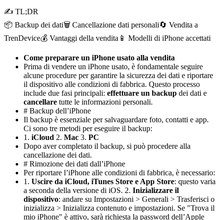
✍ TL;DR
📦 Backup dei dati
🗑️ Cancellazione dati personali
🔄 Vendita a
TrenDevice
💰 Vantaggi della vendita
📱 Modelli di iPhone accettati
Come preparare un iPhone usato alla vendita
Prima di vendere un iPhone usato, è fondamentale seguire
alcune procedure per garantire la sicurezza dei dati e riportare
il dispositivo alle condizioni di fabbrica. Questo processo
include due fasi principali:
effettuare un backup
dei dati e
cancellare
tutte le informazioni personali.
# Backup dell’iPhone
Il backup è essenziale per salvaguardare foto, contatti e app.
Ci sono tre metodi per eseguire il backup:
1.
iCloud
2.
Mac
3.
PC
Dopo aver completato il backup, si può procedere alla
cancellazione dei dati.
# Rimozione dei dati dall’iPhone
Per riportare l’iPhone alle condizioni di fabbrica, è necessario:
1.
Uscire da iCloud, iTunes Store e App Store
: questo varia
a seconda della versione di iOS. 2.
Inizializzare il
dispositivo
: andare su Impostazioni > Generali > Trasferisci o
inizializza > Inizializza contenuto e impostazioni. Se "Trova il
mio iPhone" è attivo, sarà richiesta la password dell’Apple