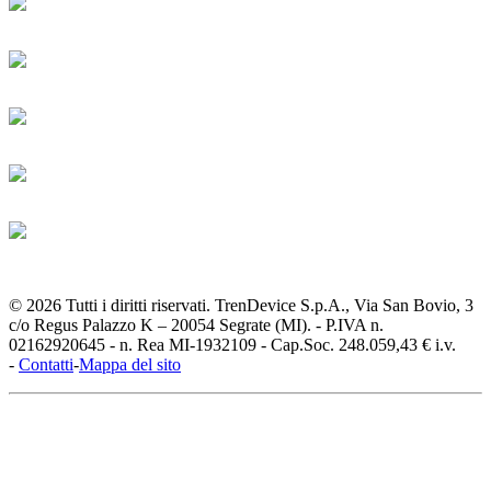
© 2026 Tutti i diritti riservati. TrenDevice S.p.A., Via San Bovio, 3
c/o Regus Palazzo K – 20054 Segrate (MI). - P.IVA n.
02162920645 - n. Rea MI-1932109 - Cap.Soc. 248.059,43 € i.v.
-
Contatti
-
Mappa del sito