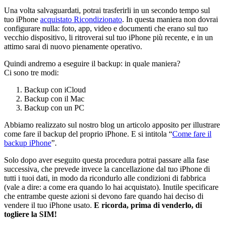
Una volta salvaguardati, potrai trasferirli in un secondo tempo sul
tuo iPhone
acquistato Ricondizionato
. In questa maniera non dovrai
configurare nulla: foto, app, video e documenti che erano sul tuo
vecchio dispositivo, li ritroverai sul tuo iPhone più recente, e in un
attimo sarai di nuovo pienamente operativo.
Quindi andremo a eseguire il backup: in quale maniera?
Ci sono tre modi:
Backup con iCloud
Backup con il Mac
Backup con un PC
Abbiamo realizzato sul nostro blog un articolo apposito per illustrare
come fare il backup del proprio iPhone. E si intitola “
Come fare il
backup iPhone
”.
Solo dopo aver eseguito questa procedura potrai passare alla fase
successiva, che prevede invece la cancellazione dal tuo iPhone di
tutti i tuoi dati, in modo da ricondurlo alle condizioni di fabbrica
(vale a dire: a come era quando lo hai acquistato). Inutile specificare
che entrambe queste azioni si devono fare quando hai deciso di
vendere il tuo iPhone usato.
E ricorda, prima di venderlo, di
togliere la SIM!