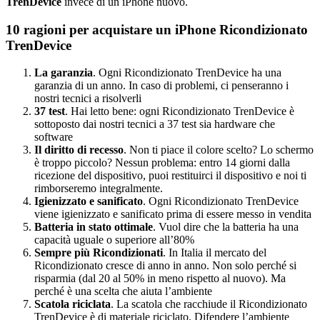
TrenDevice
invece di un iPhone nuovo.
10 ragioni per acquistare un iPhone Ricondizionato
TrenDevice
La garanzia
. Ogni Ricondizionato TrenDevice ha una
garanzia di un anno. In caso di problemi, ci penseranno i
nostri tecnici a risolverli
37 test
. Hai letto bene: ogni Ricondizionato TrenDevice è
sottoposto dai nostri tecnici a 37 test sia hardware che
software
Il diritto di recesso
. Non ti piace il colore scelto? Lo schermo
è troppo piccolo? Nessun problema: entro 14 giorni dalla
ricezione del dispositivo, puoi restituirci il dispositivo e noi ti
rimborseremo integralmente.
Igienizzato e sanificato
. Ogni Ricondizionato TrenDevice
viene igienizzato e sanificato prima di essere messo in vendita
Batteria in stato ottimale
. Vuol dire che la batteria ha una
capacità uguale o superiore all’80%
Sempre più Ricondizionati
. In Italia il mercato del
Ricondizionato cresce di anno in anno. Non solo perché si
risparmia (dal 20 al 50% in meno rispetto al nuovo). Ma
perché è una scelta che aiuta l’ambiente
Scatola riciclata
. La scatola che racchiude il Ricondizionato
TrenDevice è di materiale riciclato. Difendere l’ambiente