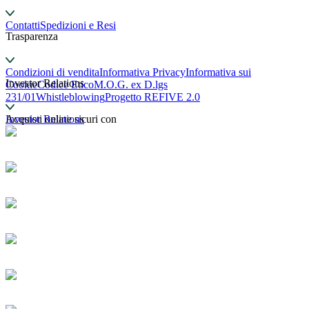
Contatti
Spedizioni e Resi
Trasparenza
Condizioni di vendita
Informativa Privacy
Informativa sui
Investor Relations
Cookie
Codice Etico
M.O.G. ex D.lgs
231/01
Whistleblowing
Progetto REFIVE 2.0
Investor Relations
Acquisti online sicuri con