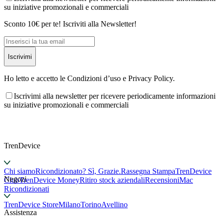
su iniziative promozionali e commerciali
Sconto 10€ per te! Iscriviti alla Newsletter!
Iscrivimi
Ho letto e accetto le Condizioni d’uso e Privacy Policy.
Iscrivimi alla newsletter per ricevere periodicamente informazioni
su iniziative promozionali e commerciali
TrenDevice
Chi siamo
Ricondizionato? Sì, Grazie.
Rassegna Stampa
TrenDevice
Negozi
Club
TrenDevice Money
Ritiro stock aziendali
Recensioni
Mac
Ricondizionati
TrenDevice Store
Milano
Torino
Avellino
Assistenza