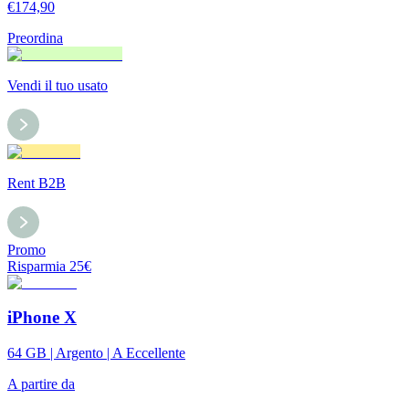
€
174,90
Preordina
Vendi il tuo usato
Rent B2B
Promo
Risparmia
25
€
iPhone X
64 GB | Argento | A Eccellente
A partire da