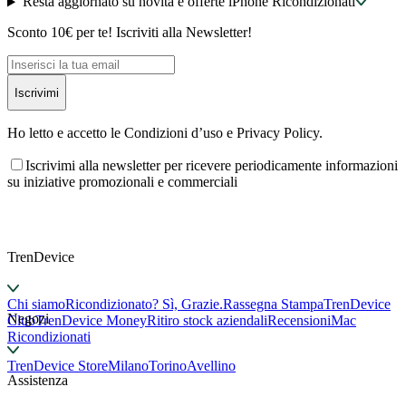
Resta aggiornato su novità e offerte iPhone Ricondizionati
Sconto 10€ per te! Iscriviti alla Newsletter!
Iscrivimi
Ho letto e accetto le Condizioni d’uso e Privacy Policy.
Iscrivimi alla newsletter per ricevere periodicamente informazioni
su iniziative promozionali e commerciali
TrenDevice
Chi siamo
Ricondizionato? Sì, Grazie.
Rassegna Stampa
TrenDevice
Negozi
Club
TrenDevice Money
Ritiro stock aziendali
Recensioni
Mac
Ricondizionati
TrenDevice Store
Milano
Torino
Avellino
Assistenza