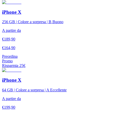
iPhone X
256 GB | Colore a sorpresa | B Buono
A partire da
€
189,90
€
164,90
Preordina
Promo
Risparmia
25
€
iPhone X
64 GB | Colore a sorpresa | A Eccellente
A partire da
€
199,90