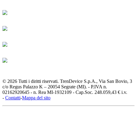
© 2026 Tutti i diritti riservati. TrenDevice S.p.A., Via San Bovio, 3
c/o Regus Palazzo K – 20054 Segrate (MI). - P.IVA n.
02162920645 - n. Rea MI-1932109 - Cap.Soc. 248.059,43 € i.v.
-
Contatti
-
Mappa del sito