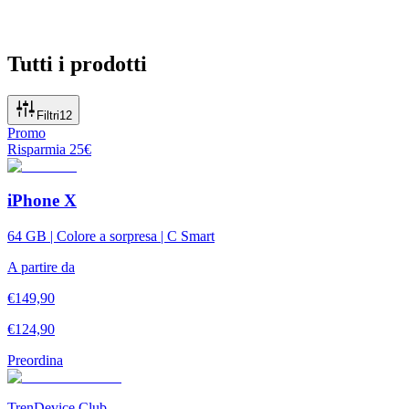
Tutti i prodotti
Filtri
12
Promo
Risparmia
25
€
iPhone X
64 GB | Colore a sorpresa | C Smart
A partire da
€
149,90
€
124,90
Preordina
TrenDevice Club