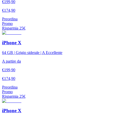
€
199,90
€
174,90
Preordina
Promo
Risparmia
25
€
iPhone X
64 GB | Grigio siderale | A Eccellente
A partire da
€
199,90
€
174,90
Preordina
Promo
Risparmia
25
€
iPhone X