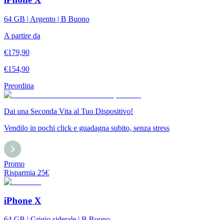
64 GB | Argento | B Buono
A partire da
€
179,90
€
154,90
Preordina
Dai una Seconda Vita al Tuo Dispositivo!
Vendilo in pochi click e guadagna subito, senza stress
Promo
Risparmia
25
€
iPhone X
64 GB | Grigio siderale | B Buono