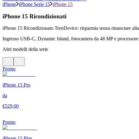
iPhone
iPhone Serie 15
iPhone 15
iPhone 15 Ricondizionati
iPhone 15 Ricondizionato TrenDevice: risparmia senza rinunciare alla 
Ingresso USB-C, Dynamic Island, fotocamera da 48 MP e processore A16
Altri modelli della serie
Promo
iPhone 15 Pro
da
€
529,00
Promo
iPhone 15 Plus