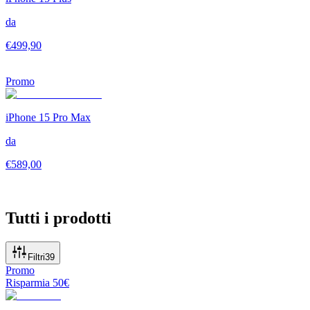
da
€
499,90
Promo
iPhone 15 Pro Max
da
€
589,00
Tutti i prodotti
Filtri
39
Promo
Risparmia
50
€