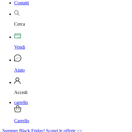
Contatti
Cerca
Vendi
Aiuto
Accedi
carrello
Carrello
Summer Black Friday! Scopri le offerte >>