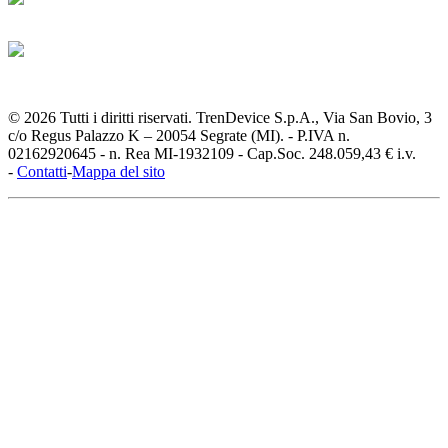
© 2026 Tutti i diritti riservati. TrenDevice S.p.A., Via San Bovio, 3
c/o Regus Palazzo K – 20054 Segrate (MI). - P.IVA n.
02162920645 - n. Rea MI-1932109 - Cap.Soc. 248.059,43 € i.v.
-
Contatti
-
Mappa del sito