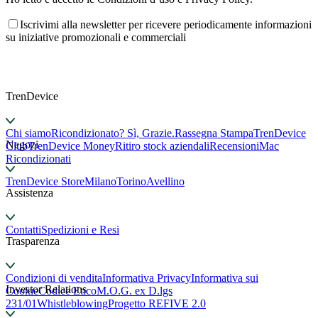
Iscrivimi alla newsletter per ricevere periodicamente informazioni
su iniziative promozionali e commerciali
TrenDevice
Chi siamo
Ricondizionato? Sì, Grazie.
Rassegna Stampa
TrenDevice
Negozi
Club
TrenDevice Money
Ritiro stock aziendali
Recensioni
Mac
Ricondizionati
TrenDevice Store
Milano
Torino
Avellino
Assistenza
Contatti
Spedizioni e Resi
Trasparenza
Condizioni di vendita
Informativa Privacy
Informativa sui
Investor Relations
Cookie
Codice Etico
M.O.G. ex D.lgs
231/01
Whistleblowing
Progetto REFIVE 2.0