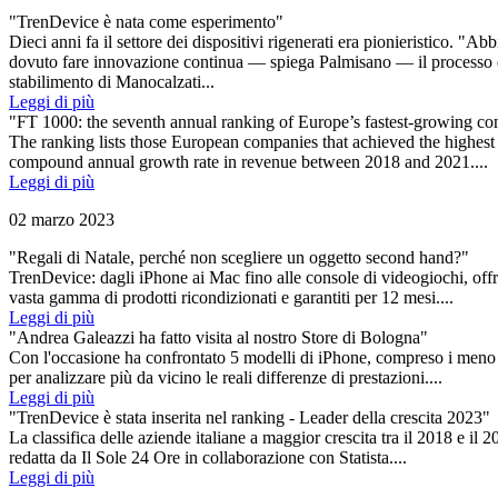
"TrenDevice è nata come esperimento"
Dieci anni fa il settore dei dispositivi ri­generati era pionieristico. "A
dovuto fare innovazione continua — spiega Palmisano — il processo 
stabilimento di Manocalzati...
Leggi di più
"FT 1000: the seventh annual ranking of Europe’s fastest-growing co
The ranking lists those European companies that achieved the highest
compound annual growth rate in revenue between 2018 and 2021....
Leggi di più
02 marzo 2023
"Regali di Natale, perché non scegliere un oggetto second hand?"
TrenDevice: dagli iPhone ai Mac fino alle console di videogiochi, off
vasta gamma di prodotti ricondizionati e garantiti per 12 mesi....
Leggi di più
"Andrea Galeazzi ha fatto visita al nostro Store di Bologna"
Con l'occasione ha confrontato 5 modelli di iPhone, compreso i meno 
per analizzare più da vicino le reali differenze di prestazioni....
Leggi di più
"TrenDevice è stata inserita nel ranking - Leader della crescita 2023"
La classifica delle aziende italiane a maggior crescita tra il 2018 e il 2
redatta da Il Sole 24 Ore in collaborazione con Statista....
Leggi di più