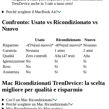
TrenDevice anche in 3 rate a tasso zero!
Perché scegliere il MacBook Air?
Confronto: Usato vs Ricondizionato vs
Nuovo
Usato
Ricondizionato
Nuovo
Risparmio
-45%(sul nuovo)*
-40%(sul nuovo)*
Nessuno
Garanzia
Nessuna
1 anno
2 anni
Qualità
Zero controlli
Alta (47 test)
Alta
Igienizzazione
No
Si
Si
Reso
No
Si
Si
Assistenza
No
Si
Si
Mac Ricondizionati TrenDevice: la scelta
migliore per qualità e risparmio
Cos’è un Mac Ricondizionato?
Perché scegliere un Mac Ricondizionato?
Mac Ricondizionato Vs Mac usato