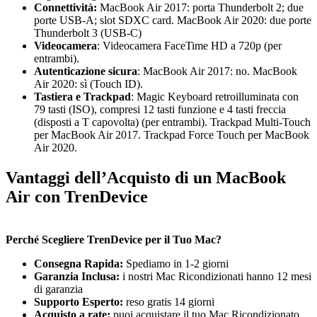
Connettività:
MacBook Air 2017: porta Thunderbolt 2; due
porte USB‑A; slot SDXC card. MacBook Air 2020: due porte
Thunderbolt 3 (USB‑C)
Videocamera
: Videocamera FaceTime HD a 720p (per
entrambi).
Autenticazione sicura
: MacBook Air 2017: no. MacBook
Air 2020: sì (Touch ID).
Tastiera e Trackpad
: Magic Keyboard retroilluminata con
79 tasti (ISO), compresi 12 tasti funzione e 4 tasti freccia
(disposti a T capovolta) (per entrambi). Trackpad Multi‑Touch
per MacBook Air 2017. Trackpad Force Touch per MacBook
Air 2020.
Vantaggi dell’Acquisto di un MacBook
Air con TrenDevice
Perché Scegliere TrenDevice per il Tuo Mac?
Consegna Rapida:
Spediamo in 1-2 giorni
Garanzia Inclusa:
i nostri Mac Ricondizionati hanno 12 mesi
di garanzia
Supporto Esperto:
reso gratis 14 giorni
Acquisto a rate:
puoi acquistare il tuo Mac Ricondizionato