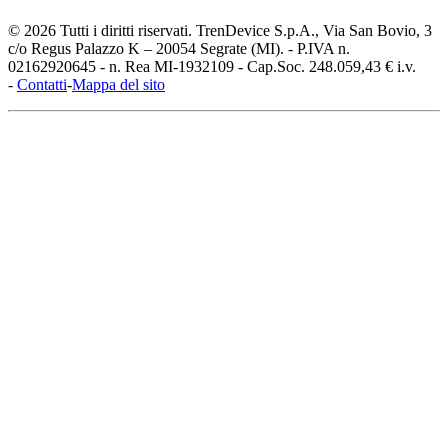
© 2026 Tutti i diritti riservati. TrenDevice S.p.A., Via San Bovio, 3
c/o Regus Palazzo K – 20054 Segrate (MI). - P.IVA n.
02162920645 - n. Rea MI-1932109 - Cap.Soc. 248.059,43 € i.v.
-
Contatti
-
Mappa del sito