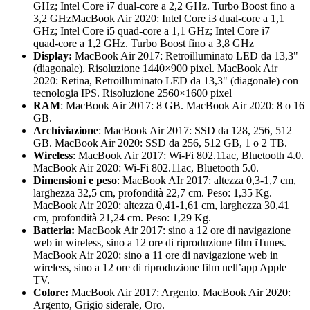
GHz; Intel Core i7 dual‑core a 2,2 GHz. Turbo Boost fino a
3,2 GHzMacBook Air 2020: Intel Core i3 dual‑core a 1,1
GHz; Intel Core i5 quad‑core a 1,1 GHz; Intel Core i7
quad‑core a 1,2 GHz. Turbo Boost fino a 3,8 GHz
Display:
MacBook Air 2017: Retroilluminato LED da 13,3"
(diagonale). Risoluzione 1440×900 pixel. MacBook Air
2020: Retina, Retroilluminato LED da 13,3" (diagonale) con
tecnologia IPS. Risoluzione 2560×1600 pixel
RAM
: MacBook Air 2017: 8 GB. MacBook Air 2020: 8 o 16
GB.
Archiviazione
: MacBook Air 2017: SSD da 128, 256, 512
GB. MacBook Air 2020: SSD da 256, 512 GB, 1 o 2 TB.
Wireless
: MacBook Air 2017: Wi‑Fi 802.11ac, Bluetooth 4.0.
MacBook Air 2020: Wi‑Fi 802.11ac, Bluetooth 5.0.
Dimensioni e peso
: MacBook AIr 2017: altezza 0,3-1,7 cm,
larghezza 32,5 cm, profondità 22,7 cm. Peso: 1,35 Kg.
MacBook Air 2020: altezza 0,41-1,61 cm, larghezza 30,41
cm, profondità 21,24 cm. Peso: 1,29 Kg.
Batteria:
MacBook Air 2017: sino a 12 ore di navigazione
web in wireless, sino a 12 ore di riproduzione film iTunes.
MacBook Air 2020: sino a 11 ore di navigazione web in
wireless, sino a 12 ore di riproduzione film nell’app Apple
TV.
Colore:
MacBook Air 2017: Argento. MacBook Air 2020:
Argento, Grigio siderale, Oro.