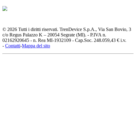
© 2026 Tutti i diritti riservati. TrenDevice S.p.A., Via San Bovio, 3
c/o Regus Palazzo K – 20054 Segrate (MI). - P.IVA n.
02162920645 - n. Rea MI-1932109 - Cap.Soc. 248.059,43 € i.v.
-
Contatti
-
Mappa del sito