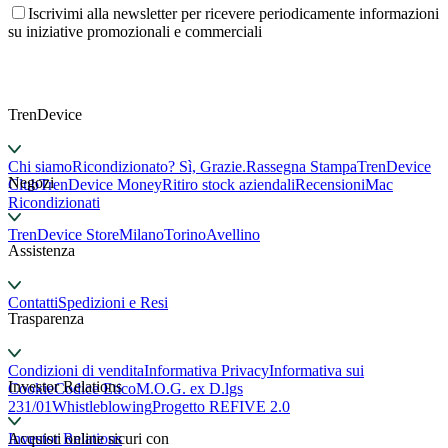
Iscrivimi alla newsletter per ricevere periodicamente informazioni
su iniziative promozionali e commerciali
TrenDevice
Chi siamo
Ricondizionato? Sì, Grazie.
Rassegna Stampa
TrenDevice
Negozi
Club
TrenDevice Money
Ritiro stock aziendali
Recensioni
Mac
Ricondizionati
TrenDevice Store
Milano
Torino
Avellino
Assistenza
Contatti
Spedizioni e Resi
Trasparenza
Condizioni di vendita
Informativa Privacy
Informativa sui
Investor Relations
Cookie
Codice Etico
M.O.G. ex D.lgs
231/01
Whistleblowing
Progetto REFIVE 2.0
Investor Relations
Acquisti online sicuri con