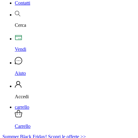
Contatti
Cerca
Vendi
Aiuto
Accedi
carrello
Carrello
Summer Black Friday! Scopri le offerte >>