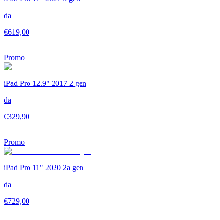
da
€
619,00
Promo
iPad Pro 12.9" 2017 2 gen
da
€
329,90
Promo
iPad Pro 11" 2020 2a gen
da
€
729,00