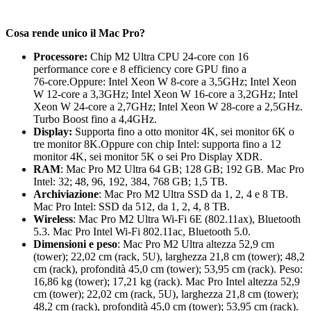
Cosa rende unico il Mac Pro?
Processore:
Chip M2 Ultra CPU 24‑core con 16
performance core e 8 efficiency core GPU fino a
76‑core.Oppure: Intel Xeon W 8‑core a 3,5GHz; Intel Xeon
W 12‑core a 3,3GHz; Intel Xeon W 16‑core a 3,2GHz; Intel
Xeon W 24‑core a 2,7GHz; Intel Xeon W 28‑core a 2,5GHz.
Turbo Boost fino a 4,4GHz.
Display:
Supporta fino a otto monitor 4K, sei monitor 6K o
tre monitor 8K.Oppure con chip Intel: supporta fino a 12
monitor 4K, sei monitor 5K o sei Pro Display XDR.
RAM
: Mac Pro M2 Ultra 64 GB; 128 GB; 192 GB. Mac Pro
Intel: 32; 48, 96, 192, 384, 768 GB; 1,5 TB.
Archiviazione
: Mac Pro M2 Ultra SSD da 1, 2, 4 e 8 TB.
Mac Pro Intel: SSD da 512, da 1, 2, 4, 8 TB.
Wireless
: Mac Pro M2 Ultra Wi‑Fi 6E (802.11ax), Bluetooth
5.3. Mac Pro Intel Wi‑Fi 802.11ac, Bluetooth 5.0.
Dimensioni e peso
: Mac Pro M2 Ultra altezza 52,9 cm
(tower); 22,02 cm (rack, 5U), larghezza 21,8 cm (tower); 48,2
cm (rack), profondità 45,0 cm (tower); 53,95 cm (rack). Peso:
16,86 kg (tower); 17,21 kg (rack). Mac Pro Intel altezza 52,9
cm (tower); 22,02 cm (rack, 5U), larghezza 21,8 cm (tower);
48,2 cm (rack), profondità 45,0 cm (tower); 53,95 cm (rack).