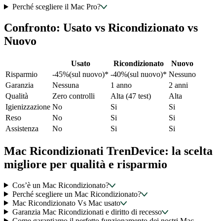
Perché scegliere il Mac Pro?
Confronto: Usato vs Ricondizionato vs
Nuovo
Usato
Ricondizionato
Nuovo
Risparmio
-45%(sul nuovo)*
-40%(sul nuovo)*
Nessuno
Garanzia
Nessuna
1 anno
2 anni
Qualità
Zero controlli
Alta (47 test)
Alta
Igienizzazione
No
Si
Si
Reso
No
Si
Si
Assistenza
No
Si
Si
Mac Ricondizionati TrenDevice: la scelta
migliore per qualità e risparmio
Cos’è un Mac Ricondizionato?
Perché scegliere un Mac Ricondizionato?
Mac Ricondizionato Vs Mac usato
Garanzia Mac Ricondizionati e diritto di recesso
Come garantiamo il perfetto funzionamento dei nostri Mac