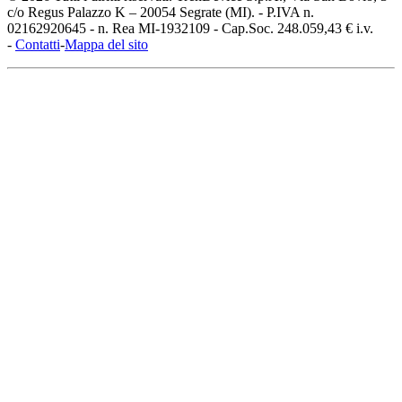
c/o Regus Palazzo K – 20054 Segrate (MI). - P.IVA n.
02162920645 - n. Rea MI-1932109 - Cap.Soc. 248.059,43 € i.v.
-
Contatti
-
Mappa del sito