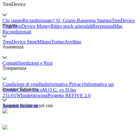
TrenDevice
Chi siamo
Ricondizionato? Sì, Grazie.
Rassegna Stampa
TrenDevice
Negozi
Club
TrenDevice Money
Ritiro stock aziendali
Recensioni
Mac
Ricondizionati
TrenDevice Store
Milano
Torino
Avellino
Assistenza
Contatti
Spedizioni e Resi
Trasparenza
Condizioni di vendita
Informativa Privacy
Informativa sui
Investor Relations
Cookie
Codice Etico
M.O.G. ex D.lgs
231/01
Whistleblowing
Progetto REFIVE 2.0
Investor Relations
Acquisti online sicuri con