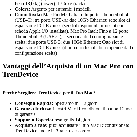
Peso 18,0 kg (tower); 17,6 kg (rack).
Colore:
Argento per entrambi i modelli.
Connettività:
Mac Pro M2 Ultra: otto porte Thunderbolt 4
(USB‑C); tre porte USB‑A; due 10Gb Ethernet; sette slot di
espansione PCI Express (sei slot disponibili; uno slot con
scheda Apple I/O installata). Mac Pro Intel: Fino a 12 porte
Thunderbolt 3 (USB‑C), a seconda della configurazione
scelta; due porte USB 3; due 10Gb Ethernet; Otto slot di
espansione PCI Express (il numero di slot liberi dipende dalla
configurazione scelta)
Vantaggi dell’Acquisto di un Mac Pro con
TrenDevice
Perché Scegliere TrenDevice per il Tuo Mac?
Consegna Rapida:
Spediamo in 1-2 giorni
Garanzia Inclusa:
i nostri Mac Ricondizionati hanno 12 mesi
di garanzia
Supporto Esperto:
reso gratis 14 giorni
Acquisto a rate:
puoi acquistare il tuo Mac Ricondizionato
TrenDevice anche in 3 rate a tasso zero!