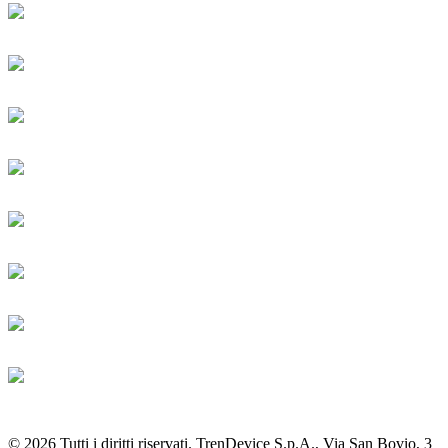
© 2026 Tutti i diritti riservati. TrenDevice S.p.A., Via San Bovio, 3