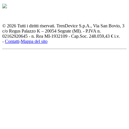
© 2026 Tutti i diritti riservati. TrenDevice S.p.A., Via San Bovio, 3
c/o Regus Palazzo K – 20054 Segrate (MI). - P.IVA n.
02162920645 - n. Rea MI-1932109 - Cap.Soc. 248.059,43 € i.v.
-
Contatti
-
Mappa del sito