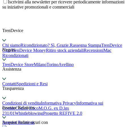
Iscrivimi alla newsletter per ricevere periodicamente informazioni
su iniziative promozionali e commerciali
TrenDevice
Chi siamo
Ricondizionato? Sì, Grazie.
Rassegna Stampa
TrenDevice
Negozi
Club
TrenDevice Money
Ritiro stock aziendali
Recensioni
Mac
Ricondizionati
TrenDevice Store
Milano
Torino
Avellino
Assistenza
Contatti
Spedizioni e Resi
Trasparenza
Condizioni di vendita
Informativa Privacy
Informativa sui
Investor Relations
Cookie
Codice Etico
M.O.G. ex D.lgs
231/01
Whistleblowing
Progetto REFIVE 2.0
Investor Relations
Acquisti online sicuri con