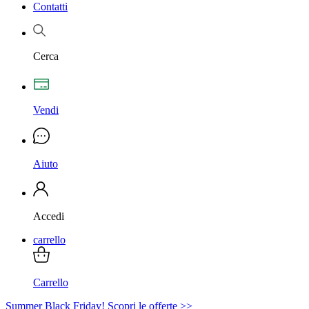
Contatti
Cerca
Vendi
Aiuto
Accedi
carrello
Carrello
Summer Black Friday! Scopri le offerte >>