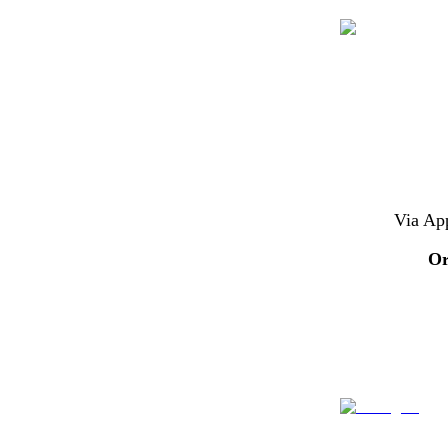
Via App
Or