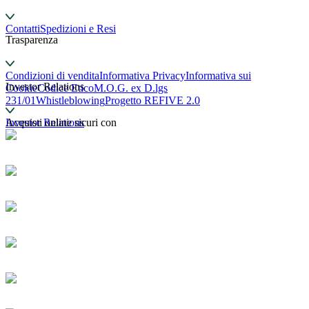
Contatti
Spedizioni e Resi
Trasparenza
Condizioni di vendita
Informativa Privacy
Informativa sui
Investor Relations
Cookie
Codice Etico
M.O.G. ex D.lgs
231/01
Whistleblowing
Progetto REFIVE 2.0
Investor Relations
Acquisti online sicuri con