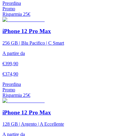
Preordina
Promo
Risparmia
25
€
iPhone 12 Pro Max
256 GB | Blu Pacifico | C Smart
A partire da
€
399,90
€
374,90
Preordina
Promo
Risparmia
25
€
iPhone 12 Pro Max
128 GB | Argento | A Eccellente
A partire da