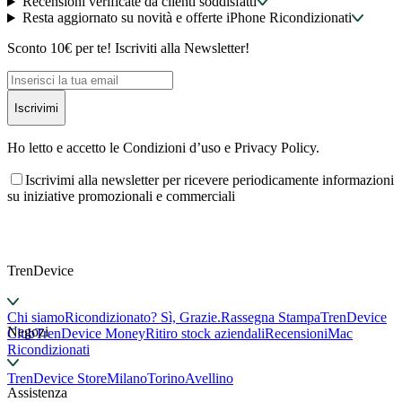
Recensioni verificate da clienti soddisfatti
Resta aggiornato su novità e offerte iPhone Ricondizionati
Sconto 10€ per te! Iscriviti alla Newsletter!
Iscrivimi
Ho letto e accetto le Condizioni d’uso e Privacy Policy.
Iscrivimi alla newsletter per ricevere periodicamente informazioni
su iniziative promozionali e commerciali
TrenDevice
Chi siamo
Ricondizionato? Sì, Grazie.
Rassegna Stampa
TrenDevice
Negozi
Club
TrenDevice Money
Ritiro stock aziendali
Recensioni
Mac
Ricondizionati
TrenDevice Store
Milano
Torino
Avellino
Assistenza