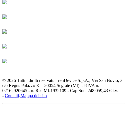
© 2026 Tutti i diritti riservati. TrenDevice S.p.A., Via San Bovio, 3
c/o Regus Palazzo K – 20054 Segrate (MI). - P.IVA n.
02162920645 - n. Rea MI-1932109 - Cap.Soc. 248.059,43 € i.v.
-
Contatti
-
Mappa del sito