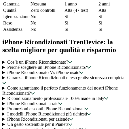
Garanzia
Nessuna
1 anno
2 anni
Qualità
Zero controlli
Alta (47 test)
Alta
Igienizzazione
No
Si
Si
Reso
No
Si
Si
Assistenza
No
Si
Si
iPhone Ricondizionati TrenDevice: la
scelta migliore per qualità e risparmio
Cos’è un iPhone Ricondizionato?
Perché scegliere un iPhone Ricondizionato?
iPhone Ricondizionato Vs iPhone usato
Garanzia iPhone Ricondizionati e reso gratis: sicurezza completa
Come garantiamo il perfetto funzionamento dei nostri iPhone
Ricondizionati?
Ricondizionamento professionale 100% made in Italy
iPhone Ricondizionati a rate
Promozioni e sconti iPhone Ricondizionati
I modelli iPhone Ricondizionati più richiesti
iPhone Ricondizionati per aziende
Un gesto sostenibile per il Pianeta