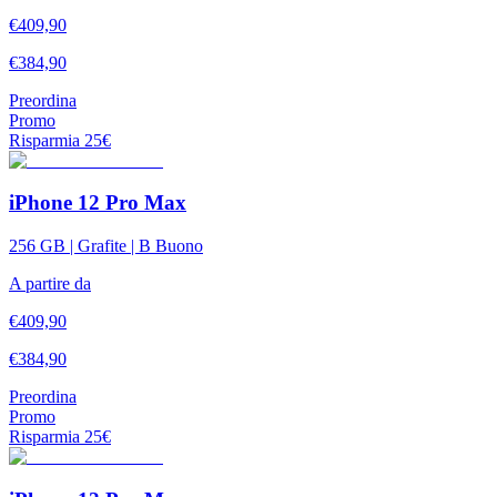
€
409,90
€
384,90
Preordina
Promo
Risparmia
25
€
iPhone 12 Pro Max
256 GB | Grafite | B Buono
A partire da
€
409,90
€
384,90
Preordina
Promo
Risparmia
25
€