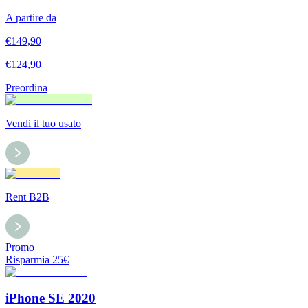
A partire da
€
149,90
€
124,90
Preordina
Vendi il tuo usato
Rent B2B
Promo
Risparmia
25
€
iPhone SE 2020