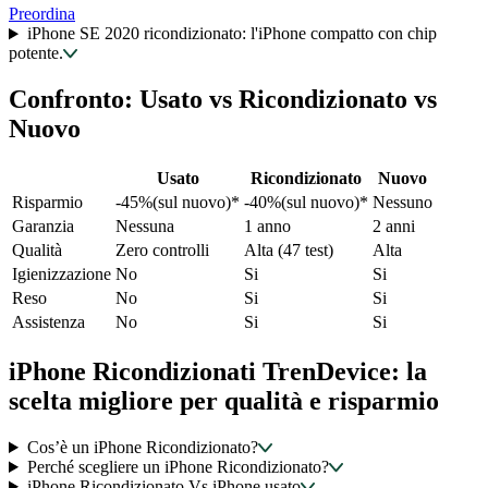
Preordina
iPhone SE 2020 ricondizionato: l'iPhone compatto con chip
potente.
Confronto: Usato vs Ricondizionato vs
Nuovo
Usato
Ricondizionato
Nuovo
Risparmio
-45%(sul nuovo)*
-40%(sul nuovo)*
Nessuno
Garanzia
Nessuna
1 anno
2 anni
Qualità
Zero controlli
Alta (47 test)
Alta
Igienizzazione
No
Si
Si
Reso
No
Si
Si
Assistenza
No
Si
Si
iPhone Ricondizionati TrenDevice: la
scelta migliore per qualità e risparmio
Cos’è un iPhone Ricondizionato?
Perché scegliere un iPhone Ricondizionato?
iPhone Ricondizionato Vs iPhone usato