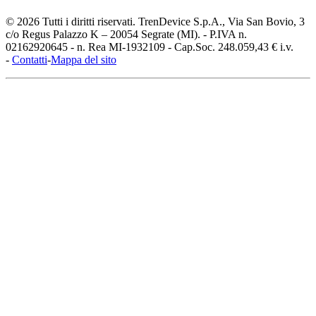
© 2026 Tutti i diritti riservati. TrenDevice S.p.A., Via San Bovio, 3
c/o Regus Palazzo K – 20054 Segrate (MI). - P.IVA n.
02162920645 - n. Rea MI-1932109 - Cap.Soc. 248.059,43 € i.v.
-
Contatti
-
Mappa del sito