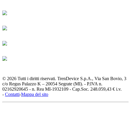
© 2026 Tutti i diritti riservati. TrenDevice S.p.A., Via San Bovio, 3
c/o Regus Palazzo K – 20054 Segrate (MI). - P.IVA n.
02162920645 - n. Rea MI-1932109 - Cap.Soc. 248.059,43 € i.v.
-
Contatti
-
Mappa del sito