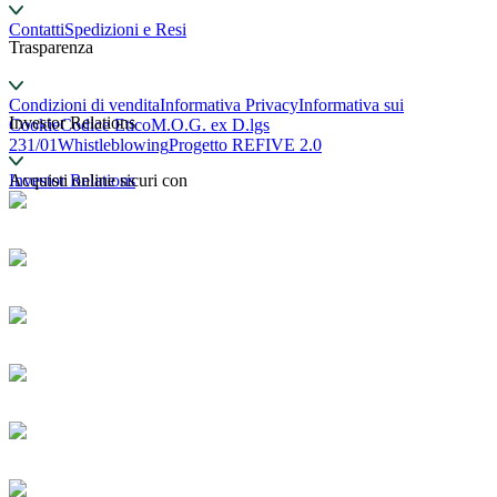
Contatti
Spedizioni e Resi
Trasparenza
Condizioni di vendita
Informativa Privacy
Informativa sui
Investor Relations
Cookie
Codice Etico
M.O.G. ex D.lgs
231/01
Whistleblowing
Progetto REFIVE 2.0
Investor Relations
Acquisti online sicuri con