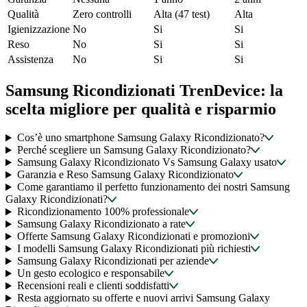
Qualità
Zero controlli
Alta (47 test)
Alta
Igienizzazione
No
Si
Si
Reso
No
Si
Si
Assistenza
No
Si
Si
Samsung Ricondizionati TrenDevice: la
scelta migliore per qualità e risparmio
Cos’è uno smartphone Samsung Galaxy Ricondizionato?
Perché scegliere un Samsung Galaxy Ricondizionato?
Samsung Galaxy Ricondizionato Vs Samsung Galaxy usato
Garanzia e Reso Samsung Galaxy Ricondizionato
Come garantiamo il perfetto funzionamento dei nostri Samsung
Galaxy Ricondizionati?
Ricondizionamento 100% professionale
Samsung Galaxy Ricondizionato a rate
Offerte Samsung Galaxy Ricondizionati e promozioni
I modelli Samsung Galaxy Ricondizionati più richiesti
Samsung Galaxy Ricondizionati per aziende
Un gesto ecologico e responsabile
Recensioni reali e clienti soddisfatti
Resta aggiornato su offerte e nuovi arrivi Samsung Galaxy