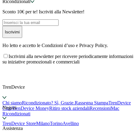
Ricondizionati
Sconto 10€ per te! Iscriviti alla Newsletter!
Iscrivimi
Ho letto e accetto le Condizioni d’uso e Privacy Policy.
Iscrivimi alla newsletter per ricevere periodicamente informazioni
su iniziative promozionali e commerciali
TrenDevice
Chi siamo
Ricondizionato? Sì, Grazie.
Rassegna Stampa
TrenDevice
Negozi
Club
TrenDevice Money
Ritiro stock aziendali
Recensioni
Mac
Ricondizionati
TrenDevice Store
Milano
Torino
Avellino
Assistenza