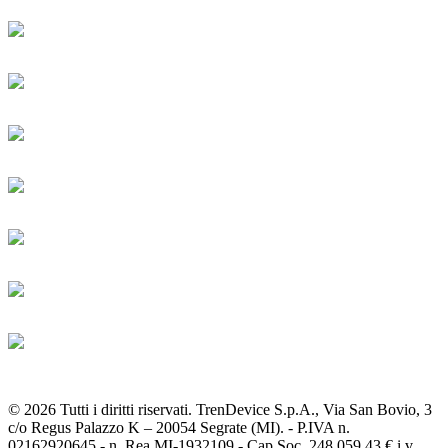
© 2026 Tutti i diritti riservati. TrenDevice S.p.A., Via San Bovio, 3
c/o Regus Palazzo K – 20054 Segrate (MI). - P.IVA n.
02162920645 - n. Rea MI-1932109 - Cap.Soc. 248.059,43 € i.v.