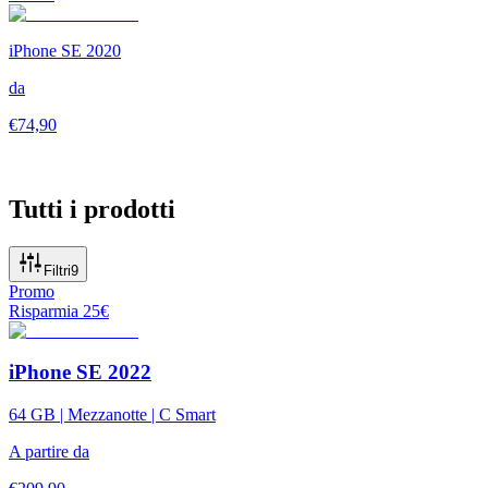
iPhone SE 2020
da
€
74,90
Tutti i prodotti
Filtri
9
Promo
Risparmia
25
€
iPhone SE 2022
64 GB | Mezzanotte | C Smart
A partire da