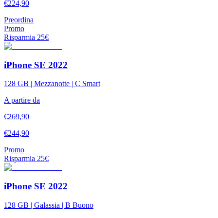
€
224,90
Preordina
Promo
Risparmia
25
€
iPhone SE 2022
128 GB | Mezzanotte | C Smart
A partire da
€
269,90
€
244,90
Promo
Risparmia
25
€
iPhone SE 2022
128 GB | Galassia | B Buono