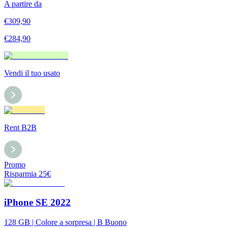
A partire da
€
309,90
€
284,90
Vendi il tuo usato
Rent B2B
Promo
Risparmia
25
€
iPhone SE 2022
128 GB | Colore a sorpresa | B Buono