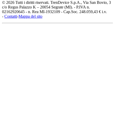
© 2026 Tutti i diritti riservati. TrenDevice S.p.A., Via San Bovio, 3
c/o Regus Palazzo K – 20054 Segrate (MI). - P.IVA n.
02162920645 - n. Rea MI-1932109 - Cap.Soc. 248.059,43 € i.v.
-
Contatti
-
Mappa del sito