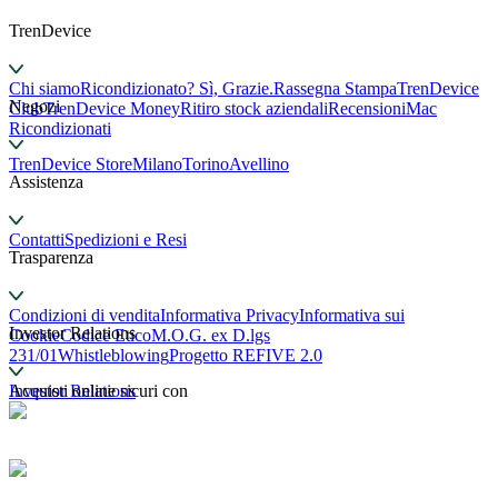
TrenDevice
Chi siamo
Ricondizionato? Sì, Grazie.
Rassegna Stampa
TrenDevice
Negozi
Club
TrenDevice Money
Ritiro stock aziendali
Recensioni
Mac
Ricondizionati
TrenDevice Store
Milano
Torino
Avellino
Assistenza
Contatti
Spedizioni e Resi
Trasparenza
Condizioni di vendita
Informativa Privacy
Informativa sui
Investor Relations
Cookie
Codice Etico
M.O.G. ex D.lgs
231/01
Whistleblowing
Progetto REFIVE 2.0
Investor Relations
Acquisti online sicuri con