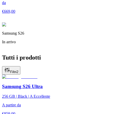
da
€
669,00
Samsung S26
In arrivo
Tutti i prodotti
Filtri
2
Samsung S26 Ultra
256 GB | Black | A Eccellente
A partire da
€
859,00