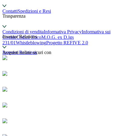
Contatti
Spedizioni e Resi
Trasparenza
Condizioni di vendita
Informativa Privacy
Informativa sui
Investor Relations
Cookie
Codice Etico
M.O.G. ex D.lgs
231/01
Whistleblowing
Progetto REFIVE 2.0
Investor Relations
Acquisti online sicuri con