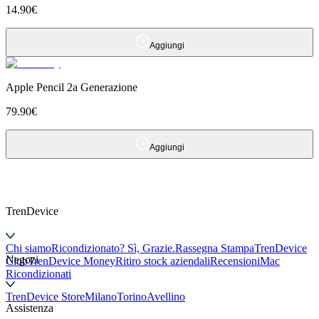
14.90
€
Aggiungi
Apple Pencil 2a Generazione
79.90
€
Aggiungi
TrenDevice
Chi siamo
Ricondizionato? Sì, Grazie.
Rassegna Stampa
TrenDevice
Negozi
Club
TrenDevice Money
Ritiro stock aziendali
Recensioni
Mac
Ricondizionati
TrenDevice Store
Milano
Torino
Avellino
Assistenza