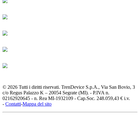
© 2026 Tutti i diritti riservati. TrenDevice S.p.A., Via San Bovio, 3
c/o Regus Palazzo K – 20054 Segrate (MI). - P.IVA n.
02162920645 - n. Rea MI-1932109 - Cap.Soc. 248.059,43 € i.v.
-
Contatti
-
Mappa del sito