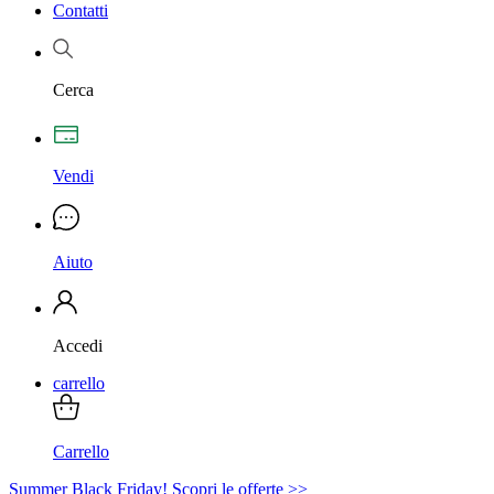
Contatti
Cerca
Vendi
Aiuto
Accedi
carrello
Carrello
Summer Black Friday! Scopri le offerte >>