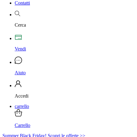
Contatti
Cerca
Vendi
Aiuto
Accedi
carrello
Carrello
Summer Black Friday! Scopri le offerte >>