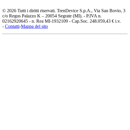
© 2026 Tutti i diritti riservati. TrenDevice S.p.A., Via San Bovio, 3
c/o Regus Palazzo K – 20054 Segrate (MI). - P.IVA n.
02162920645 - n. Rea MI-1932109 - Cap.Soc. 248.059,43 € i.v.
-
Contatti
-
Mappa del sito