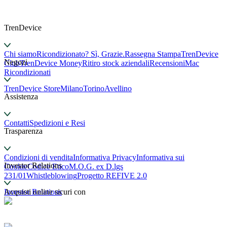
TrenDevice
Chi siamo
Ricondizionato? Sì, Grazie.
Rassegna Stampa
TrenDevice
Negozi
Club
TrenDevice Money
Ritiro stock aziendali
Recensioni
Mac
Ricondizionati
TrenDevice Store
Milano
Torino
Avellino
Assistenza
Contatti
Spedizioni e Resi
Trasparenza
Condizioni di vendita
Informativa Privacy
Informativa sui
Investor Relations
Cookie
Codice Etico
M.O.G. ex D.lgs
231/01
Whistleblowing
Progetto REFIVE 2.0
Investor Relations
Acquisti online sicuri con