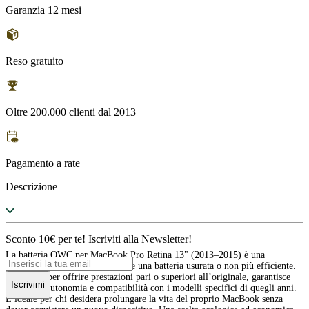
Garanzia 12 mesi
Reso gratuito
Oltre 200.000 clienti dal 2013
Pagamento a rate
Descrizione
Sconto 10€ per te! Iscriviti alla Newsletter!
La batteria OWC per MacBook Pro Retina 13" (2013–2015) è una
soluzione affidabile per sostituire una batteria usurata o non più efficiente.
Progettata per offrire prestazioni pari o superiori all’originale, garantisce
Iscrivimi
un’ottima autonomia e compatibilità con i modelli specifici di quegli anni.
È ideale per chi desidera prolungare la vita del proprio MacBook senza