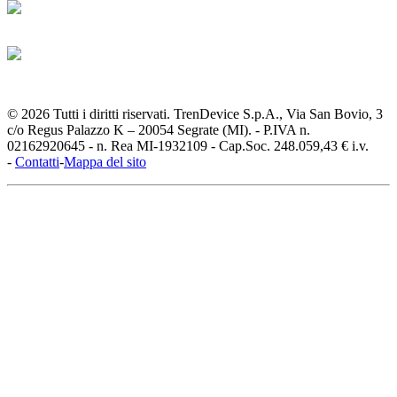
© 2026 Tutti i diritti riservati. TrenDevice S.p.A., Via San Bovio, 3
c/o Regus Palazzo K – 20054 Segrate (MI). - P.IVA n.
02162920645 - n. Rea MI-1932109 - Cap.Soc. 248.059,43 € i.v.
-
Contatti
-
Mappa del sito