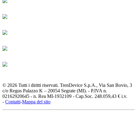
© 2026 Tutti i diritti riservati. TrenDevice S.p.A., Via San Bovio, 3
c/o Regus Palazzo K – 20054 Segrate (MI). - P.IVA n.
02162920645 - n. Rea MI-1932109 - Cap.Soc. 248.059,43 € i.v.
-
Contatti
-
Mappa del sito