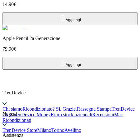
14.90
€
Aggiungi
Apple Pencil 2a Generazione
79.90
€
Aggiungi
TrenDevice
Chi siamo
Ricondizionato? Sì, Grazie.
Rassegna Stampa
TrenDevice
Negozi
Club
TrenDevice Money
Ritiro stock aziendali
Recensioni
Mac
Ricondizionati
TrenDevice Store
Milano
Torino
Avellino
Assistenza