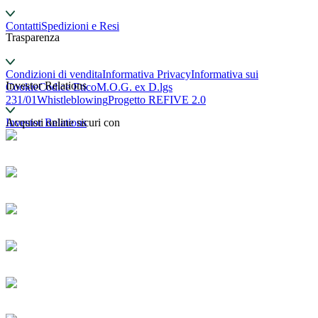
Contatti
Spedizioni e Resi
Trasparenza
Condizioni di vendita
Informativa Privacy
Informativa sui
Investor Relations
Cookie
Codice Etico
M.O.G. ex D.lgs
231/01
Whistleblowing
Progetto REFIVE 2.0
Investor Relations
Acquisti online sicuri con