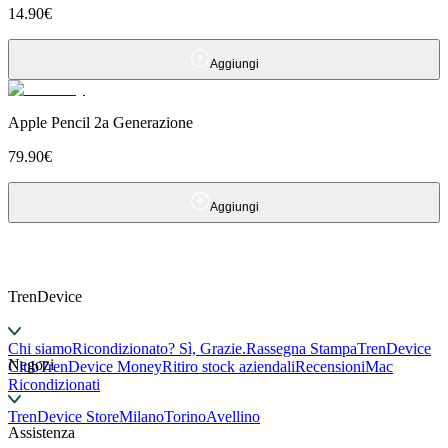
14.90
€
Aggiungi
Apple Pencil 2a Generazione
79.90
€
Aggiungi
TrenDevice
Chi siamo
Ricondizionato? Sì, Grazie.
Rassegna Stampa
TrenDevice
Negozi
Club
TrenDevice Money
Ritiro stock aziendali
Recensioni
Mac
Ricondizionati
TrenDevice Store
Milano
Torino
Avellino
Assistenza