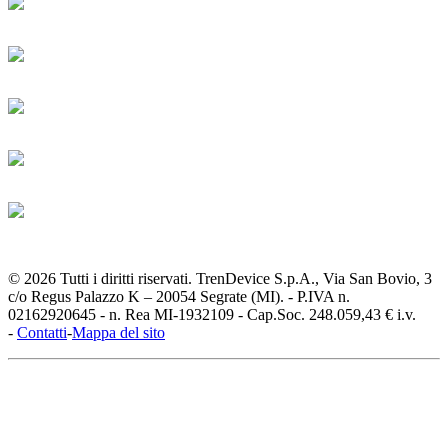
© 2026 Tutti i diritti riservati. TrenDevice S.p.A., Via San Bovio, 3
c/o Regus Palazzo K – 20054 Segrate (MI). - P.IVA n.
02162920645 - n. Rea MI-1932109 - Cap.Soc. 248.059,43 € i.v.
-
Contatti
-
Mappa del sito