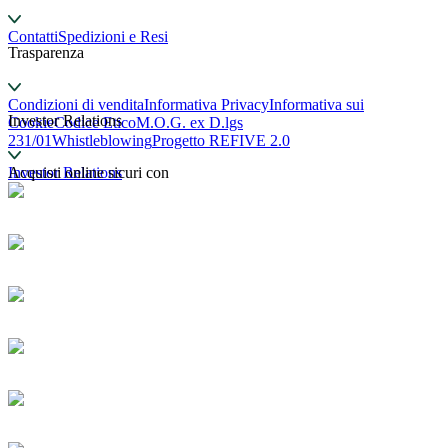
Contatti
Spedizioni e Resi
Trasparenza
Condizioni di vendita
Informativa Privacy
Informativa sui
Investor Relations
Cookie
Codice Etico
M.O.G. ex D.lgs
231/01
Whistleblowing
Progetto REFIVE 2.0
Investor Relations
Acquisti online sicuri con