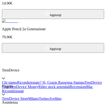
14.90
€
Aggiungi
Apple Pencil 2a Generazione
79.90
€
Aggiungi
TrenDevice
Chi siamo
Ricondizionato? Sì, Grazie.
Rassegna Stampa
TrenDevice
Negozi
Club
TrenDevice Money
Ritiro stock aziendali
Recensioni
Mac
Ricondizionati
TrenDevice Store
Milano
Torino
Avellino
Assistenza