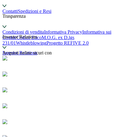
Contatti
Spedizioni e Resi
Trasparenza
Condizioni di vendita
Informativa Privacy
Informativa sui
Investor Relations
Cookie
Codice Etico
M.O.G. ex D.lgs
231/01
Whistleblowing
Progetto REFIVE 2.0
Investor Relations
Acquisti online sicuri con