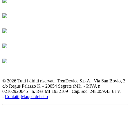
© 2026 Tutti i diritti riservati. TrenDevice S.p.A., Via San Bovio, 3
c/o Regus Palazzo K – 20054 Segrate (MI). - P.IVA n.
02162920645 - n. Rea MI-1932109 - Cap.Soc. 248.059,43 € i.v.
-
Contatti
-
Mappa del sito