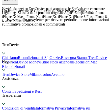
Novità: da oggi su TrenDevice puoi acquistare le EarPods con connettore
Ho letto e accetto le Condizioni d’uso e Privacy Policy.
Lightning. Si tratta di un prodotto originale Apple. Compatibilità iPhone:
iPhone Xs Max, iPhone Xs, iPhone Xr, iPhone X, iPhone 8 Plus, iPhone 8,
Iscrivimi alla newsletter per ricevere periodicamente informazioni
iPhone 7 Plus, iPhone 7
su iniziative promozionali e commerciali
TrenDevice
Chi siamo
Ricondizionato? Sì, Grazie.
Rassegna Stampa
TrenDevice
Negozi
Club
TrenDevice Money
Ritiro stock aziendali
Recensioni
Mac
Ricondizionati
TrenDevice Store
Milano
Torino
Avellino
Assistenza
Contatti
Spedizioni e Resi
Trasparenza
Condizioni di vendita
Informativa Privacy
Informativa sui