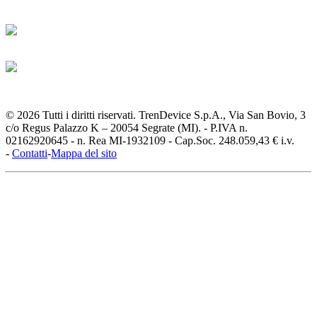
© 2026 Tutti i diritti riservati. TrenDevice S.p.A., Via San Bovio, 3
c/o Regus Palazzo K – 20054 Segrate (MI). - P.IVA n.
02162920645 - n. Rea MI-1932109 - Cap.Soc. 248.059,43 € i.v.
-
Contatti
-
Mappa del sito