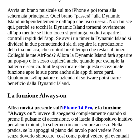
Avvia un brano musicale sul tuo iPhone e poi torna alla
schermata principale. Quel brano “passerà” alla Dynamic
Island indipendentemente dall’app che usi o userai. Non finisce
qui, perché se tocchi la Dynamic Island tornerai ovviamente
all’app mentre se il tuo tocco si prolunga, vedrai apparire i
controlli rapidi dell’app. Se avvii un timer la Dynamic Island si
dividerà in due permettendoti sia di seguire la riproduzione
della tua musica, che controllare il tempo che resta sul timer.
Colleghi le tue AirPods? Allora la Dynamic Island farà apparire
un pop-up e lo stesso capiterà anche quando per esempio la
batteria è scarica. Inutile specificare che questa eccezionale
funzione apre le sue porte anche alle app di terze parti.
Qualunque sviluppatore o azienda di software potrà trarre
beneficio dalla Dynamic Island.
La funzione Always-on
Altra novità presente sull’
iPhone 14 Pro
, è la funzione
“Always-on”
: invece di spegnersi completamente quando si
preme il pulsante di accensione, o si lascia il dispositivo inattivo
per alcuni minuti, lo schermo rimane sempre acceso. Nella
pratica, se lo appoggi al piano del tavolo puoi vedere l’ora
senza doverlo sbloccare, così come potrai vedere gli eventuali