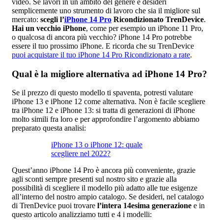
video. Se lavori in un ambito del genere e desideri
semplicemente uno strumento di lavoro che sia il migliore sul
mercato:
scegli l’
iPhone 14 Pro
Ricondizionato TrenDevice
.
Hai un vecchio iPhone
, come per esempio un iPhone 11 Pro,
o qualcosa di ancora più vecchio? iPhone 14 Pro potrebbe
essere il tuo prossimo iPhone. E ricorda che su TrenDevice
puoi acquistare il tuo iPhone 14 Pro Ricondizionato a rate
.
Qual è la migliore alternativa ad iPhone 14 Pro?
Se il prezzo di questo modello ti spaventa, potresti valutare
iPhone 13 e iPhone 12 come alternativa. Non è facile scegliere
tra iPhone 12 e iPhone 13: si tratta di generazioni di iPhone
molto simili fra loro e per approfondire l’argomento abbiamo
preparato questa analisi:
iPhone 13 o iPhone 12: quale
scegliere nel 2022?
Quest’anno iPhone 14 Pro è ancora più conveniente, grazie
agli sconti sempre presenti sul nostro sito e grazie alla
possibilità di scegliere il modello più adatto alle tue esigenze
all’interno del nostro ampio catalogo. Se desideri, nel catalogo
di TrenDevice puoi trovare
l’intera 14esima generazione
e in
questo articolo analizziamo tutti e 4 i modelli: