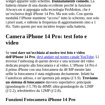
widget apparire sullo schermo.
Dannatamente comodo.
La
batteria rimane di una durata eccellente perché la funzione
Always-on si appoggia sulla tecnologia ProMotion, che è
un’esclusiva degli iPhone 14 Pro. Ma non solo. Con questa
modalità l’iPhone mantiene “acceso” tutto lo schermo, non solo
i pixel usati, e rallenta la frequenza di aggiornamento sino a 1
Hz. Tutto questo per non incidere troppo sulla batteria.
Camera iPhone 14 Pro: test foto e
video
Se
vuoi dare un’occhiata al nostro test foto e video
dell’iPhone 14 Pro
,
devi andare sul nostro canale YouTube
. Lì
troverai l’unboxing di questo device e una sezione del video
dedicata proprio alla fotocamera e al video. L’iPhone 14 Pro è
il primo iPhone con una fotocamera da 48 MP mentre lato
selfie la fotocamera è stata migliorata decisamente. Infatti ha
l’autofocus adesso, e un’apertura più ampia (ƒ/1.9).
Troviamo
un sistema di fotocamere
davvero superlativo: principale
(grandangolo ƒ/1.78) da 48MP, ultra-grandangolo da 12MP
(ƒ/2.2), teleobiettivo da 12MP (ƒ/2.8).
Funzioni Fotocamera iPhone 14 Pro