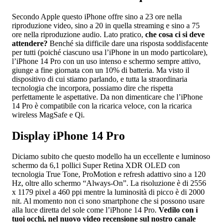
Secondo Apple questo iPhone offre sino a 23 ore nella
riproduzione video, sino a 20 in quella streaming e sino a 75
ore nella riproduzione audio. Lato pratico,
che cosa ci si deve
attendere?
Benché sia difficile dare una risposta soddisfacente
per tutti (poiché ciascuno usa l’iPhone in un modo particolare),
l’iPhone 14 Pro con un uso intenso e schermo sempre attivo,
giunge a fine giornata con un 10% di batteria. Ma visto il
dispositivo di cui stiamo parlando, e tutta la straordinaria
tecnologia che incorpora, possiamo dire che rispetta
perfettamente le aspettative. Da non dimenticare che l’iPhone
14 Pro è compatibile con la ricarica veloce, con la ricarica
wireless MagSafe e Qi.
Display iPhone 14 Pro
Diciamo subito che questo modello ha un eccellente e luminoso
schermo da 6,1 pollici Super Retina XDR OLED con
tecnologia True Tone, ProMotion e refresh adattivo sino a 120
Hz, oltre allo schermo “Always-On”. La risoluzione è di 2556
x 1179 pixel a 460 ppi mentre la luminosità di picco è di 2000
nit. Al momento non ci sono smartphone che si possono usare
alla luce diretta del sole come l’iPhone 14 Pro.
Vedilo con i
tuoi occhi, nel nuovo video recensione sul nostro canale