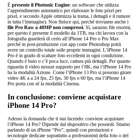
È
presente il Photonic Engine
: un software che utilizza
l’apprendimento automatico per elaborare le foto pixel per
pixel, e secondo Apple ottimizza la trama, i dettagli e il rumore
in tutta l’immagine). Non finisce qui, perché troviamo anche i
file Pro Raw a 48MP non compressi
. Sì, saranno file enormi,
per questo è presente il modello da 1TB, ma chi lavora con la
fotografia guarderà di certo all’iPhone 14 Pro o Pro Max
perché in post-produzione con app come Photoshop potrà
avere un controllo totale sulle proprie immagini. L’iPhone 14
Pro è in grado di scattare foto eccellenti in ogni condizione.
Quando è buio o c’è poca luce, cattura più dettagli. Per quanto
riguarda il video nessun supporto per l’8K, ma l’iPhone 14 Pro
ha la modalità Azione. Come l’iPhone 13 Pro si possono girare
video 4K a a 24 fps, 25 fps, 30 fps o 60 fps, ma l’iPhone 14
Pro porta con sé la modalità Cinema.
In conclusione: conviene acquistare
iPhone 14 Pro?
Adesso la domanda che ti stai facendo: conviene acquistare
l’iPhone 14 Pro? Dipende dal dispositivo che possiedi. Stiamo
parlando di un iPhone “Pro”, quindi con prestazioni e
tecnologie dedicate soprattutto a professionisti della foto o del