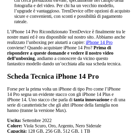
chi cerca prestazioni elevate, specialmente nel campo della
fotografia e del video. Per chi ha un vecchio modello,
l’upgrade è vantaggioso. TrenDevice offre opzioni di acquisto
sicure e convenienti, con sconti e possibilità di pagamento
rateale.
L’iPhone 14 Pro Ricondizionato TrenDevice è finalmente tra le
nostre mani ed è ora disponibile sul nostro sito. Abbiamo anche
realizzato l’unboxing per aiutarti a capire:
iPhone 14 Pro
conviene? Quando acquistare iPhone 14 Pro?
Prima di
rispondere a queste domande e vedere il nostro video
dell’unboxing
, andiamo a conoscere da vicino questo
fantastico modello dando un’occhiata alla sua scheda tecnica.
Scheda Tecnica iPhone 14 Pro
Forse per la prima volta un iPhone di tipo Pro come l’iPhone
14 Pro segna un evidente stacco con gli iPhone 14 Plus e
iPhone 14. Uno stacco che parla di
tanta innovazione
e di una
serie di caratteristiche che gli altri iPhone della famiglia non
hanno (tranne la versione Max).
Uscita:
Settembre 2022
Colore:
Viola Scuro, Oro, Argento, Nero Siderale
Capacità:
128 GB, 256 GB, 512 GB, 1 TB