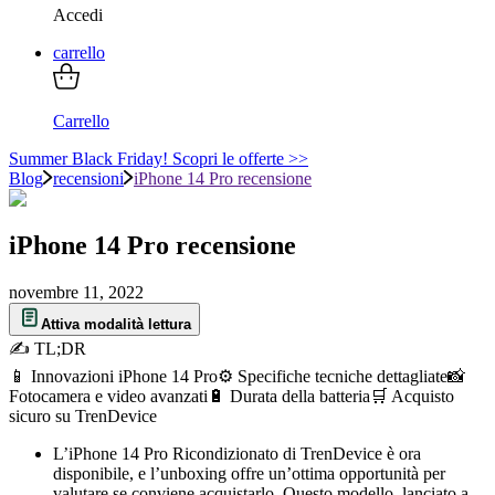
Accedi
carrello
Carrello
Summer Black Friday! Scopri le offerte >>
Blog
recensioni
iPhone 14 Pro recensione
iPhone 14 Pro recensione
novembre 11, 2022
Attiva modalità lettura
✍ TL;DR
📱 Innovazioni iPhone 14 Pro
⚙️ Specifiche tecniche dettagliate
📸
Fotocamera e video avanzati
🔋 Durata della batteria
🛒 Acquisto
sicuro su TrenDevice
L’iPhone 14 Pro Ricondizionato di TrenDevice è ora
disponibile, e l’unboxing offre un’ottima opportunità per
valutare se conviene acquistarlo. Questo modello, lanciato a