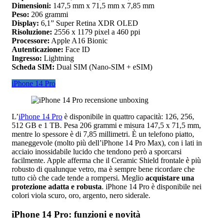
Dimensioni:
147,5 mm x 71,5 mm x 7,85 mm
Peso:
206 grammi
Display:
6,1” Super Retina XDR OLED
Risoluzione:
2556 x 1179 pixel a 460 ppi
Processore:
Apple A16 Bionic
Autenticazione:
Face ID
Ingresso:
Lightning
Scheda SIM:
Dual SIM (Nano-SIM + eSIM)
iPhone 14 Pro
L’
iPhone 14 Pro
è disponibile in quattro capacità: 126, 256,
512 GB e 1 TB. Pesa 206 grammi e misura 147,5 x 71,5 mm,
mentre lo spessore è di 7,85 millimetri. È un telefono piatto,
maneggevole (molto più dell’iPhone 14 Pro Max), con i lati in
acciaio inossidabile lucido che tendono però a sporcarsi
facilmente. Apple afferma che il Ceramic Shield frontale è più
robusto di qualunque vetro, ma è sempre bene ricordare che
tutto ciò che cade tende a rompersi. Meglio
acquistare una
protezione adatta e robusta
. iPhone 14 Pro è disponibile nei
colori viola scuro, oro, argento, nero siderale.
iPhone 14 Pro: funzioni e novità