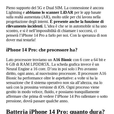
Pieno supporto del 5G e Dual SIM. La connessione è ancora
Lightning e
abbiamo lo scanner LiDAR
per le app basate
sulla realtà aumentata (AR), molto utile per chi lavora nella
progettazione degli interni.
È presente anche la funzione di
rilevamento incidenti
. L’idea è che se in automobile si ha uno
scontro, e si è nell’impossibilità di chiamare i soccorsi, ci
penserà l’iPhone 14 Pro a farlo per noi. Con la speranza di non
dover mai testarla!
iPhone 14 Pro: che processore ha?
Lato processore troviamo un
A16 Bionic
con 6 core a 64 bit e
6 GB di RAM LPDDR5X. La scheda grafica invece è un
Neural Engine a 16 core. D’ora in poi solo i Pro avranno
diritto, ogni anno, al nuovissimo processore. Il processore A16
Bionic ha performance oltre le aspettative: a volte si ha la
sensazione che il sistema operativo non sia all’altezza, ma lo
sarà con la prossima versione di iOS. Ogni processo viene
gestito in modo veloce, fluido, e possiamo tranquillamente
affermare che prima di vedere l’iPhone 14 Pro rallentare o sotto
pressione, dovrà passare qualche anno.
Batteria iPhone 14 Pro: quanto dura?