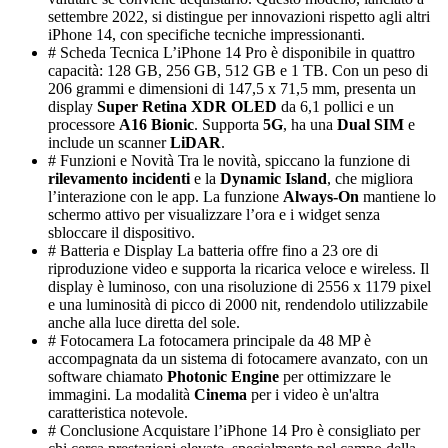
settembre 2022, si distingue per innovazioni rispetto agli altri
iPhone 14, con specifiche tecniche impressionanti.
# Scheda Tecnica L’iPhone 14 Pro è disponibile in quattro
capacità: 128 GB, 256 GB, 512 GB e 1 TB. Con un peso di
206 grammi e dimensioni di 147,5 x 71,5 mm, presenta un
display
Super Retina XDR OLED
da 6,1 pollici e un
processore
A16 Bionic
. Supporta
5G
, ha una
Dual SIM
e
include un scanner
LiDAR
.
# Funzioni e Novità Tra le novità, spiccano la funzione di
rilevamento incidenti
e la
Dynamic Island
, che migliora
l’interazione con le app. La funzione
Always-On
mantiene lo
schermo attivo per visualizzare l’ora e i widget senza
sbloccare il dispositivo.
# Batteria e Display La batteria offre fino a 23 ore di
riproduzione video e supporta la ricarica veloce e wireless. Il
display è luminoso, con una risoluzione di 2556 x 1179 pixel
e una luminosità di picco di 2000 nit, rendendolo utilizzabile
anche alla luce diretta del sole.
# Fotocamera La fotocamera principale da 48 MP è
accompagnata da un sistema di fotocamere avanzato, con un
software chiamato
Photonic Engine
per ottimizzare le
immagini. La modalità
Cinema
per i video è un'altra
caratteristica notevole.
# Conclusione Acquistare l’iPhone 14 Pro è consigliato per