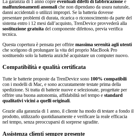
La garanzia di 1 anno copre
eventuali difetti di fabbricazione
e
malfunzionamenti anomali
che non dipendano da usura naturale,
danni accidentali o utilizzi impropri. Se la batteria dovesse
presentare problemi di durata, ricarica o riconoscimento da parte del
sistema entro i 12 mesi dall’acquisto, TrenDevice provvederà alla
sostituzione gratuita
del componente difettoso, previa verifica
tecnica.
Questa copertura è pensata per offrire
massima serenità agli utenti
che scelgono di prolungare la vita del proprio MacBook Pro
sostituendo solo la batteria anziché acquistare un computer nuovo.
Compatibilità e qualità certificata
Tutte le batterie proposte da TrenDevice sono
100% compatibili
con i modelli di Mac, e sono accuratamente testate prima della
spedizione. Si tratta di batterie nuove e selezionate, progettate per
offrire una buona autonomia, affidabilità nel tempo e
standard
qualitativi vicini a quelli originali
.
Grazie alla garanzia di 1 anno, il cliente ha modo di testare a fondo il
prodotto, utilizzarlo quotidianamente e verificare la reale efficacia
nel tempo, senza preoccuparsi di sorprese sgradite.
Assistenza clienti sempre presente