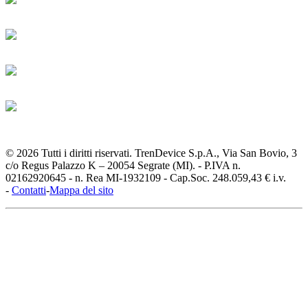
© 2026 Tutti i diritti riservati. TrenDevice S.p.A., Via San Bovio, 3
c/o Regus Palazzo K – 20054 Segrate (MI). - P.IVA n.
02162920645 - n. Rea MI-1932109 - Cap.Soc. 248.059,43 € i.v.
-
Contatti
-
Mappa del sito