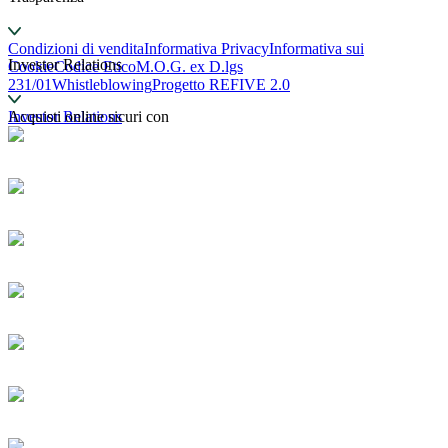
Condizioni di vendita
Informativa Privacy
Informativa sui
Investor Relations
Cookie
Codice Etico
M.O.G. ex D.lgs
231/01
Whistleblowing
Progetto REFIVE 2.0
Investor Relations
Acquisti online sicuri con