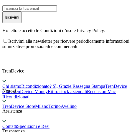
Iscrivimi
Ho letto e accetto le Condizioni d’uso e Privacy Policy.
Iscrivimi alla newsletter per ricevere periodicamente informazioni
su iniziative promozionali e commerciali
TrenDevice
Chi siamo
Ricondizionato? Sì, Grazie.
Rassegna Stampa
TrenDevice
Negozi
Club
TrenDevice Money
Ritiro stock aziendali
Recensioni
Mac
Ricondizionati
TrenDevice Store
Milano
Torino
Avellino
Assistenza
Contatti
Spedizioni e Resi
Trasparenza