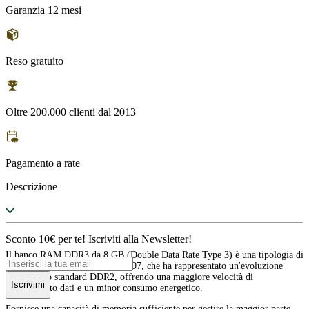
Garanzia 12 mesi
Reso gratuito
Oltre 200.000 clienti dal 2013
Pagamento a rate
Descrizione
Sconto 10€ per te! Iscriviti alla Newsletter!
Il banco RAM DDR3 da 8 GB (Double Data Rate Type 3) è una tipologia di
memoria RAM introdotta nel 2007, che ha rappresentato un'evoluzione
rispetto allo standard DDR2, offrendo una maggiore velocità di
Iscrivimi
trasferimento dati e un minor consumo energetico.
Fornisce una capacità di memoria sufficiente per gestire la maggior parte