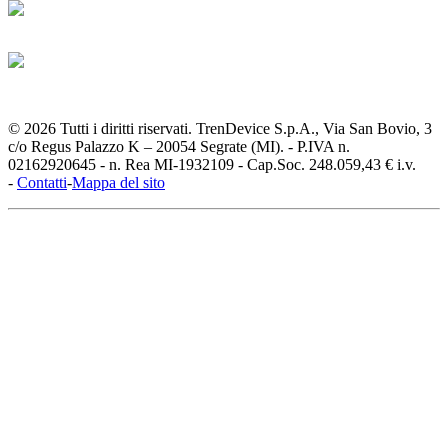
© 2026 Tutti i diritti riservati. TrenDevice S.p.A., Via San Bovio, 3
c/o Regus Palazzo K – 20054 Segrate (MI). - P.IVA n.
02162920645 - n. Rea MI-1932109 - Cap.Soc. 248.059,43 € i.v.
-
Contatti
-
Mappa del sito