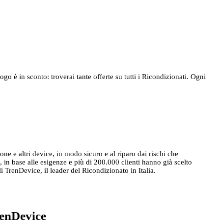
o è in sconto: troverai tante offerte su tutti i Ricondizionati. Ogni
one e altri device, in modo sicuro e al riparo dai rischi che
, in base alle esigenze e più di 200.000 clienti hanno già scelto
TrenDevice, il leader del Ricondizionato in Italia.
renDevice