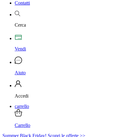
Contatti
Cerca
Vendi
Aiuto
Accedi
carrello
Carrello
Summer Black Friday! Scopri le offerte >>