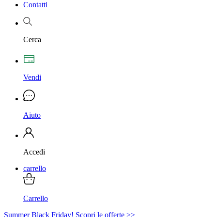
Contatti
Cerca
Vendi
Aiuto
Accedi
carrello
Carrello
Summer Black Friday! Scopri le offerte >>