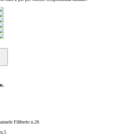
e.
8
anuele Filiberto n.26
 n.5