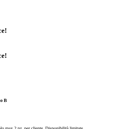
ce!
ce!
do B
lo max 2 pz. per cliente. Disponibilità limitate.