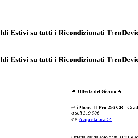
ldi Estivi su tutti i Ricondizionati TrenDevi
ldi Estivi su tutti i Ricondizionati TrenDevi
🔥
Offerta del Giorno
🔥
✅
iPhone 11 Pro 256 GB - Gra
a soli 319,90€
👉
Acquista ora >>
Offerta valida solo oggi 31/01 e so