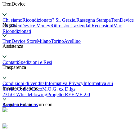
TrenDevice
Chi siamo
Ricondizionato? Sì, Grazie.
Rassegna Stampa
TrenDevice
Negozi
Club
TrenDevice Money
Ritiro stock aziendali
Recensioni
Mac
Ricondizionati
TrenDevice Store
Milano
Torino
Avellino
Assistenza
Contatti
Spedizioni e Resi
Trasparenza
Condizioni di vendita
Informativa Privacy
Informativa sui
Investor Relations
Cookie
Codice Etico
M.O.G. ex D.lgs
231/01
Whistleblowing
Progetto REFIVE 2.0
Investor Relations
Acquisti online sicuri con