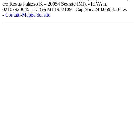
c/o Regus Palazzo K – 20054 Segrate (MI). - P.IVA n.
02162920645 - n. Rea MI-1932109 - Cap.Soc. 248.059,43 € i.v.
-
Contatti
-
Mappa del sito