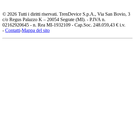
© 2026 Tutti i diritti riservati. TrenDevice S.p.A., Via San Bovio, 3
c/o Regus Palazzo K – 20054 Segrate (MI). - P.IVA n.
02162920645 - n. Rea MI-1932109 - Cap.Soc. 248.059,43 € i.v.
-
Contatti
-
Mappa del sito