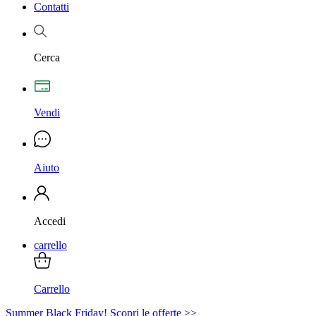
Contatti
Cerca
Vendi
Aiuto
Accedi
carrello
Carrello
Summer Black Friday! Scopri le offerte >>