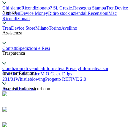
Chi siamo
Ricondizionato? Sì, Grazie.
Rassegna Stampa
TrenDevice
Negozi
Club
TrenDevice Money
Ritiro stock aziendali
Recensioni
Mac
Ricondizionati
TrenDevice Store
Milano
Torino
Avellino
Assistenza
Contatti
Spedizioni e Resi
Trasparenza
Condizioni di vendita
Informativa Privacy
Informativa sui
Investor Relations
Cookie
Codice Etico
M.O.G. ex D.lgs
231/01
Whistleblowing
Progetto REFIVE 2.0
Investor Relations
Acquisti online sicuri con