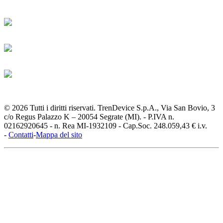
© 2026 Tutti i diritti riservati. TrenDevice S.p.A., Via San Bovio, 3
c/o Regus Palazzo K – 20054 Segrate (MI). - P.IVA n.
02162920645 - n. Rea MI-1932109 - Cap.Soc. 248.059,43 € i.v.
-
Contatti
-
Mappa del sito