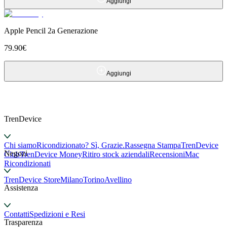
Aggiungi
Apple Pencil 2a Generazione
79.90
€
Aggiungi
TrenDevice
Chi siamo
Ricondizionato? Sì, Grazie.
Rassegna Stampa
TrenDevice
Negozi
Club
TrenDevice Money
Ritiro stock aziendali
Recensioni
Mac
Ricondizionati
TrenDevice Store
Milano
Torino
Avellino
Assistenza
Contatti
Spedizioni e Resi
Trasparenza