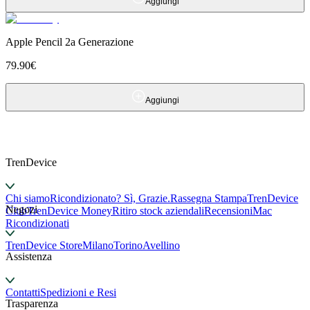
Aggiungi
Apple Pencil 2a Generazione
79.90
€
Aggiungi
TrenDevice
Chi siamo
Ricondizionato? Sì, Grazie.
Rassegna Stampa
TrenDevice
Negozi
Club
TrenDevice Money
Ritiro stock aziendali
Recensioni
Mac
Ricondizionati
TrenDevice Store
Milano
Torino
Avellino
Assistenza
Contatti
Spedizioni e Resi
Trasparenza