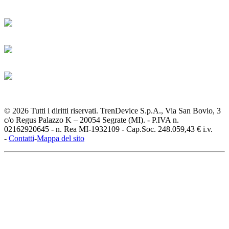
© 2026 Tutti i diritti riservati. TrenDevice S.p.A., Via San Bovio, 3
c/o Regus Palazzo K – 20054 Segrate (MI). - P.IVA n.
02162920645 - n. Rea MI-1932109 - Cap.Soc. 248.059,43 € i.v.
-
Contatti
-
Mappa del sito