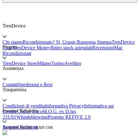
TrenDevice
Chi siamo
Ricondizionato? Sì, Grazie.
Rassegna Stampa
TrenDevice
Negozi
Club
TrenDevice Money
Ritiro stock aziendali
Recensioni
Mac
Ricondizionati
TrenDevice Store
Milano
Torino
Avellino
Assistenza
Contatti
Spedizioni e Resi
Trasparenza
Condizioni di vendita
Informativa Privacy
Informativa sui
Investor Relations
Cookie
Codice Etico
M.O.G. ex D.lgs
231/01
Whistleblowing
Progetto REFIVE 2.0
Investor Relations
Acquisti online sicuri con