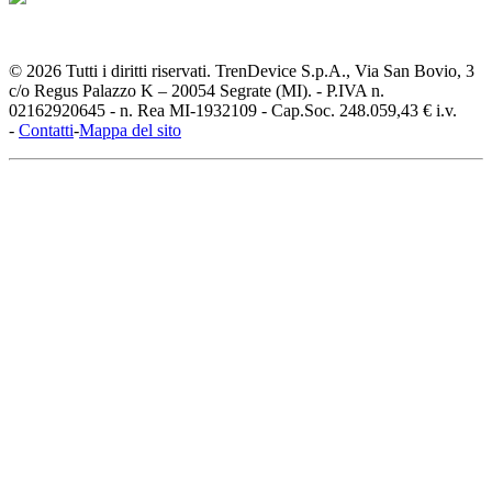
© 2026 Tutti i diritti riservati. TrenDevice S.p.A., Via San Bovio, 3
c/o Regus Palazzo K – 20054 Segrate (MI). - P.IVA n.
02162920645 - n. Rea MI-1932109 - Cap.Soc. 248.059,43 € i.v.
-
Contatti
-
Mappa del sito