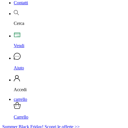
Contatti
Cerca
Vendi
Aiuto
Accedi
carrello
Carrello
Summer Black Friday! Scopri le offerte >>