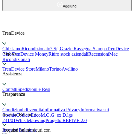
Aggiungi
TrenDevice
Chi siamo
Ricondizionato? Sì, Grazie.
Rassegna Stampa
TrenDevice
Negozi
Club
TrenDevice Money
Ritiro stock aziendali
Recensioni
Mac
Ricondizionati
TrenDevice Store
Milano
Torino
Avellino
Assistenza
Contatti
Spedizioni e Resi
Trasparenza
Condizioni di vendita
Informativa Privacy
Informativa sui
Investor Relations
Cookie
Codice Etico
M.O.G. ex D.lgs
231/01
Whistleblowing
Progetto REFIVE 2.0
Investor Relations
Acquisti online sicuri con