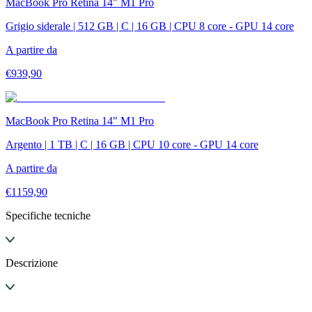
MacBook Pro Retina 14" M1 Pro
Grigio siderale | 512 GB | C | 16 GB | CPU 8 core - GPU 14 core
A partire da
€
939,90
MacBook Pro Retina 14" M1 Pro
Argento | 1 TB | C | 16 GB | CPU 10 core - GPU 14 core
A partire da
€
1159,90
Specifiche tecniche
Descrizione