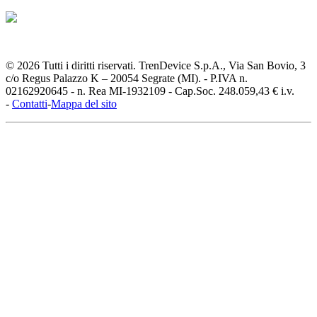
© 2026 Tutti i diritti riservati. TrenDevice S.p.A., Via San Bovio, 3
c/o Regus Palazzo K – 20054 Segrate (MI). - P.IVA n.
02162920645 - n. Rea MI-1932109 - Cap.Soc. 248.059,43 € i.v.
-
Contatti
-
Mappa del sito