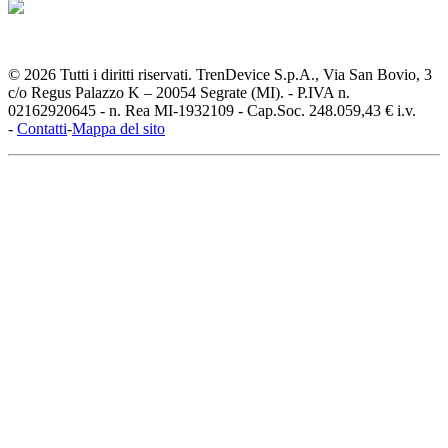
© 2026 Tutti i diritti riservati. TrenDevice S.p.A., Via San Bovio, 3
c/o Regus Palazzo K – 20054 Segrate (MI). - P.IVA n.
02162920645 - n. Rea MI-1932109 - Cap.Soc. 248.059,43 € i.v.
-
Contatti
-
Mappa del sito