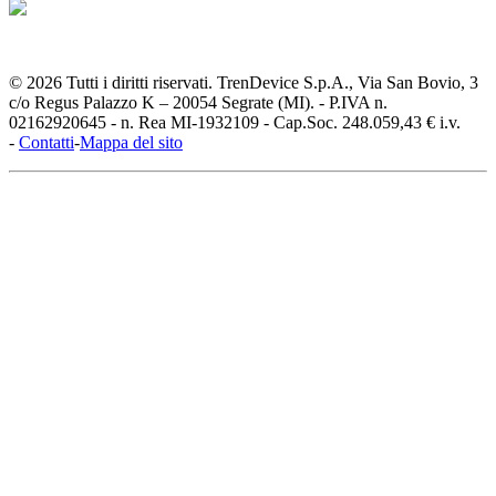
© 2026 Tutti i diritti riservati. TrenDevice S.p.A., Via San Bovio, 3
c/o Regus Palazzo K – 20054 Segrate (MI). - P.IVA n.
02162920645 - n. Rea MI-1932109 - Cap.Soc. 248.059,43 € i.v.
-
Contatti
-
Mappa del sito