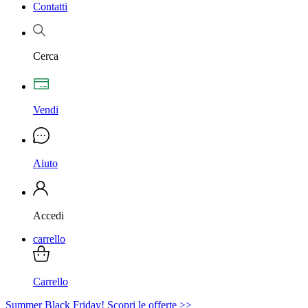
Contatti
Cerca
Vendi
Aiuto
Accedi
carrello
Carrello
Summer Black Friday! Scopri le offerte >>