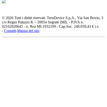
© 2026 Tutti i diritti riservati. TrenDevice S.p.A., Via San Bovio, 3
c/o Regus Palazzo K – 20054 Segrate (MI). - P.IVA n.
02162920645 - n. Rea MI-1932109 - Cap.Soc. 248.059,43 € i.v.
-
Contatti
-
Mappa del sito