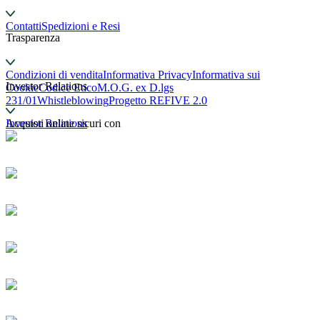
Contatti
Spedizioni e Resi
Trasparenza
Condizioni di vendita
Informativa Privacy
Informativa sui
Investor Relations
Cookie
Codice Etico
M.O.G. ex D.lgs
231/01
Whistleblowing
Progetto REFIVE 2.0
Investor Relations
Acquisti online sicuri con