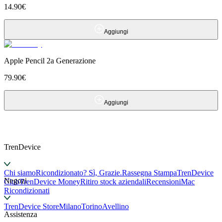
14.90
€
Aggiungi
Apple Pencil 2a Generazione
79.90
€
Aggiungi
TrenDevice
Chi siamo
Ricondizionato? Sì, Grazie.
Rassegna Stampa
TrenDevice
Negozi
Club
TrenDevice Money
Ritiro stock aziendali
Recensioni
Mac
Ricondizionati
TrenDevice Store
Milano
Torino
Avellino
Assistenza