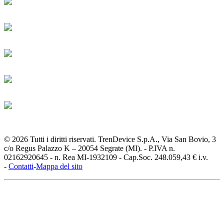
© 2026 Tutti i diritti riservati. TrenDevice S.p.A., Via San Bovio, 3
c/o Regus Palazzo K – 20054 Segrate (MI). - P.IVA n.
02162920645 - n. Rea MI-1932109 - Cap.Soc. 248.059,43 € i.v.
-
Contatti
-
Mappa del sito