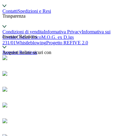
Contatti
Spedizioni e Resi
Trasparenza
Condizioni di vendita
Informativa Privacy
Informativa sui
Investor Relations
Cookie
Codice Etico
M.O.G. ex D.lgs
231/01
Whistleblowing
Progetto REFIVE 2.0
Investor Relations
Acquisti online sicuri con