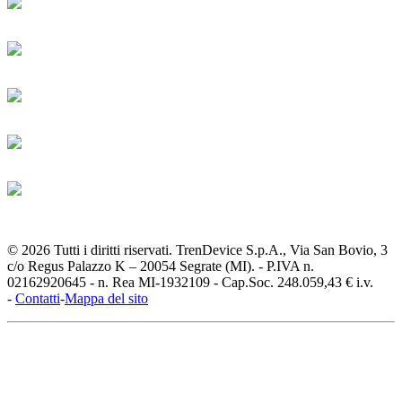
© 2026 Tutti i diritti riservati. TrenDevice S.p.A., Via San Bovio, 3
c/o Regus Palazzo K – 20054 Segrate (MI). - P.IVA n.
02162920645 - n. Rea MI-1932109 - Cap.Soc. 248.059,43 € i.v.
-
Contatti
-
Mappa del sito