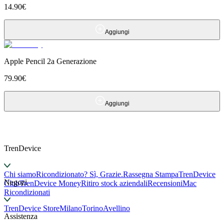
14.90
€
Aggiungi
Apple Pencil 2a Generazione
79.90
€
Aggiungi
TrenDevice
Chi siamo
Ricondizionato? Sì, Grazie.
Rassegna Stampa
TrenDevice
Negozi
Club
TrenDevice Money
Ritiro stock aziendali
Recensioni
Mac
Ricondizionati
TrenDevice Store
Milano
Torino
Avellino
Assistenza