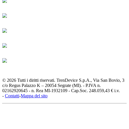
© 2026 Tutti i diritti riservati. TrenDevice S.p.A., Via San Bovio, 3
c/o Regus Palazzo K – 20054 Segrate (MI). - P.IVA n.
02162920645 - n. Rea MI-1932109 - Cap.Soc. 248.059,43 € i.v.
-
Contatti
-
Mappa del sito