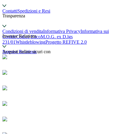
Contatti
Spedizioni e Resi
Trasparenza
Condizioni di vendita
Informativa Privacy
Informativa sui
Investor Relations
Cookie
Codice Etico
M.O.G. ex D.lgs
231/01
Whistleblowing
Progetto REFIVE 2.0
Investor Relations
Acquisti online sicuri con