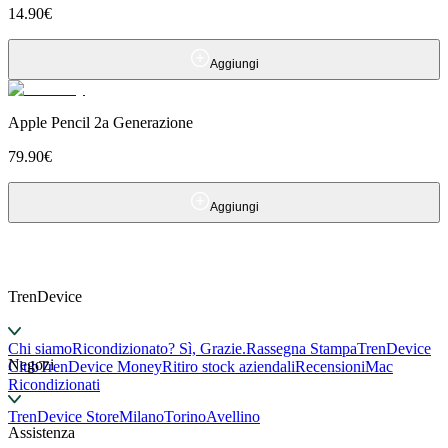
14.90
€
Aggiungi
Apple Pencil 2a Generazione
79.90
€
Aggiungi
TrenDevice
Chi siamo
Ricondizionato? Sì, Grazie.
Rassegna Stampa
TrenDevice
Negozi
Club
TrenDevice Money
Ritiro stock aziendali
Recensioni
Mac
Ricondizionati
TrenDevice Store
Milano
Torino
Avellino
Assistenza