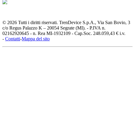
© 2026 Tutti i diritti riservati. TrenDevice S.p.A., Via San Bovio, 3
c/o Regus Palazzo K – 20054 Segrate (MI). - P.IVA n.
02162920645 - n. Rea MI-1932109 - Cap.Soc. 248.059,43 € i.v.
-
Contatti
-
Mappa del sito