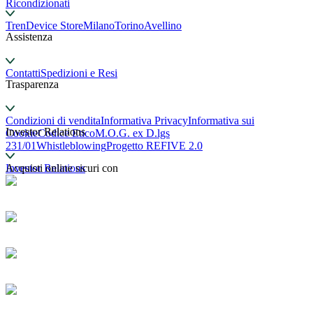
Ricondizionati
TrenDevice Store
Milano
Torino
Avellino
Assistenza
Contatti
Spedizioni e Resi
Trasparenza
Condizioni di vendita
Informativa Privacy
Informativa sui
Investor Relations
Cookie
Codice Etico
M.O.G. ex D.lgs
231/01
Whistleblowing
Progetto REFIVE 2.0
Investor Relations
Acquisti online sicuri con