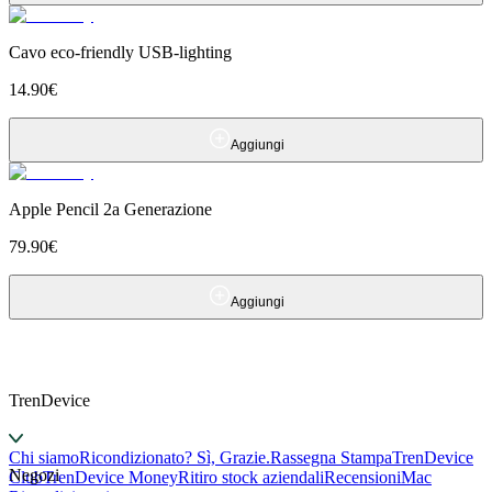
Cavo eco-friendly USB-lighting
14.90
€
Aggiungi
Apple Pencil 2a Generazione
79.90
€
Aggiungi
TrenDevice
Chi siamo
Ricondizionato? Sì, Grazie.
Rassegna Stampa
TrenDevice
Negozi
Club
TrenDevice Money
Ritiro stock aziendali
Recensioni
Mac