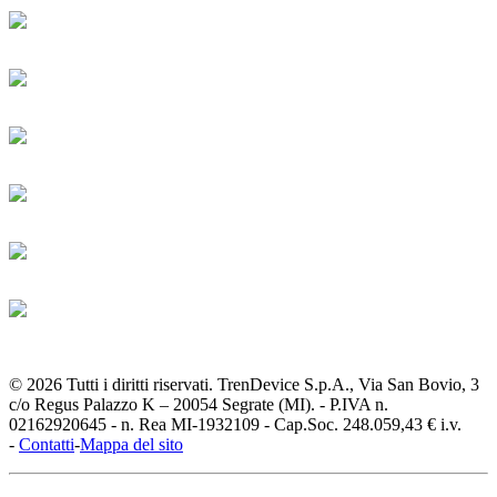
© 2026 Tutti i diritti riservati. TrenDevice S.p.A., Via San Bovio, 3
c/o Regus Palazzo K – 20054 Segrate (MI). - P.IVA n.
02162920645 - n. Rea MI-1932109 - Cap.Soc. 248.059,43 € i.v.
-
Contatti
-
Mappa del sito