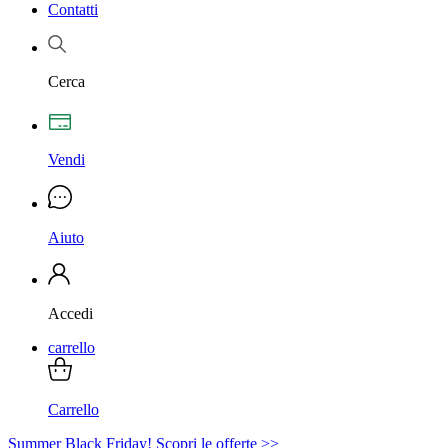
Contatti
Cerca
Vendi
Aiuto
Accedi
carrello
Carrello
Summer Black Friday! Scopri le offerte >>