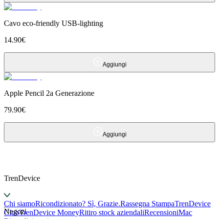
Cavo eco-friendly USB-lighting
14.90
€
Aggiungi
Apple Pencil 2a Generazione
79.90
€
Aggiungi
TrenDevice
Chi siamo
Ricondizionato? Sì, Grazie.
Rassegna Stampa
TrenDevice
Negozi
Club
TrenDevice Money
Ritiro stock aziendali
Recensioni
Mac