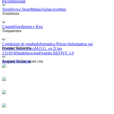
Ricondizionati
TrenDevice Store
Milano
Torino
Avellino
Assistenza
Contatti
Spedizioni e Resi
Trasparenza
Condizioni di vendita
Informativa Privacy
Informativa sui
Investor Relations
Cookie
Codice Etico
M.O.G. ex D.lgs
231/01
Whistleblowing
Progetto REFIVE 2.0
Investor Relations
Acquisti online sicuri con