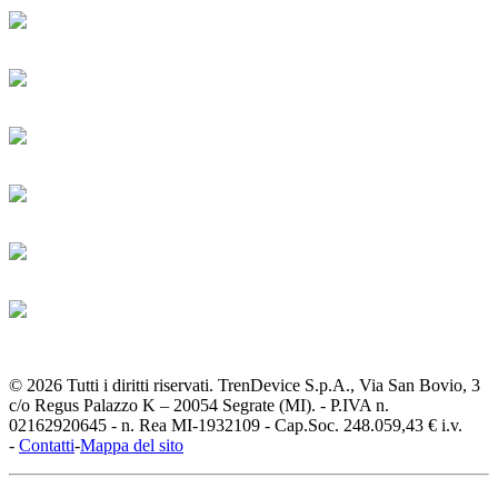
© 2026 Tutti i diritti riservati. TrenDevice S.p.A., Via San Bovio, 3
c/o Regus Palazzo K – 20054 Segrate (MI). - P.IVA n.
02162920645 - n. Rea MI-1932109 - Cap.Soc. 248.059,43 € i.v.
-
Contatti
-
Mappa del sito