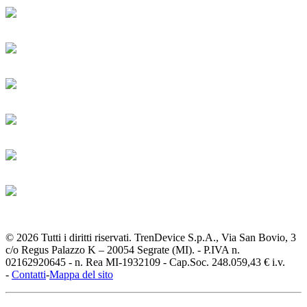
© 2026 Tutti i diritti riservati. TrenDevice S.p.A., Via San Bovio, 3
c/o Regus Palazzo K – 20054 Segrate (MI). - P.IVA n.
02162920645 - n. Rea MI-1932109 - Cap.Soc. 248.059,43 € i.v.
-
Contatti
-
Mappa del sito