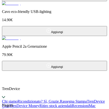
Cavo eco-friendly USB-lighting
14.90
€
Aggiungi
Apple Pencil 2a Generazione
79.90
€
Aggiungi
TrenDevice
Chi siamo
Ricondizionato? Sì, Grazie.
Rassegna Stampa
TrenDevice
Negozi
Club
TrenDevice Money
Ritiro stock aziendali
Recensioni
Mac