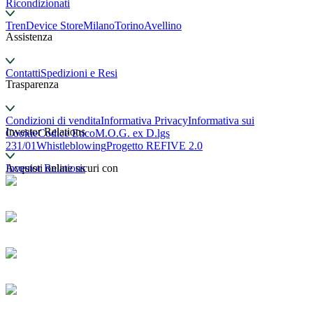
Ricondizionati
TrenDevice Store
Milano
Torino
Avellino
Assistenza
Contatti
Spedizioni e Resi
Trasparenza
Condizioni di vendita
Informativa Privacy
Informativa sui
Investor Relations
Cookie
Codice Etico
M.O.G. ex D.lgs
231/01
Whistleblowing
Progetto REFIVE 2.0
Investor Relations
Acquisti online sicuri con